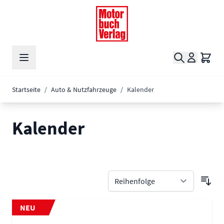
Zum Inhalt springen
Suche
Waren
Startseite
/
Auto & Nutzfahrzeuge
/
Kalender
Kalender
NEU