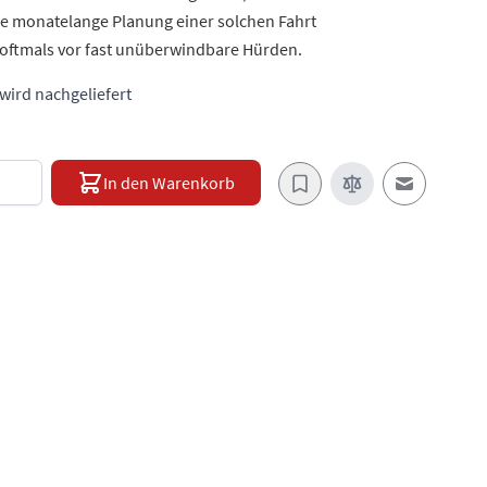
ie monatelange Planung einer solchen Fahrt
 oftmals vor fast unüberwindbare Hürden.
 wird nachgeliefert
e
In den Warenkorb
E-Mail an e