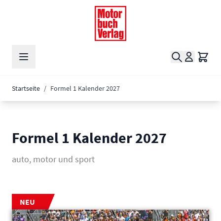
Zum Inhalt springen
Suche
Waren
Startseite
/
Formel 1 Kalender 2027
Formel 1 Kalender 2027
auto, motor und sport
NEU
Main image
Click to view image in fullscreen