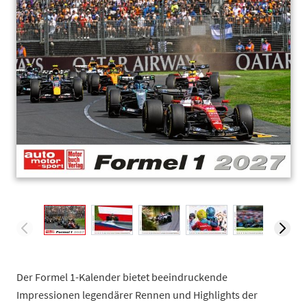
View larger image
View larger image
View larger image
View larger image
View larger
V
Der Formel 1-Kalender bietet beeindruckende
Impressionen legendärer Rennen und Highlights der