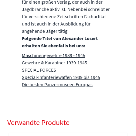
für einen großen Verlag, der auch in der
Jagdbranche aktiv ist. Nebenbei schreibt er
für verschiedene Zeitschriften Fachartikel
und ist auch in der Ausbildung für
angehende Jäger tätig.
Folgende Titel von Alexander Losert
erhalten Sie ebenfalls bei uns:
Maschinengewehre 1939 - 1945
Gewehre & Karabiner 1939-1945
SPECIAL FORCES
Spezial-Infanteriewaffen 1939 bis 1945
Die besten Panzermuseen Europas
Verwandte Produkte
Navigating through the elements of the carousel is possible using
Press to skip carousel
Press to go to carousel navigation