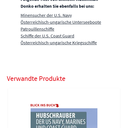
Donko erhalten Sie ebenfalls bei uns:
Minensucher der U.S. Navy
Österreichisch-ungarische Unterseeboote
Patrouillenschiffe
Schiffe der U.S. Coast Guard
Österreichisch-ungarische Kriegsschiffe
Verwandte Produkte
Navigating through the elements of the carousel is possible using
Press to skip carousel
Press to go to carousel navigation