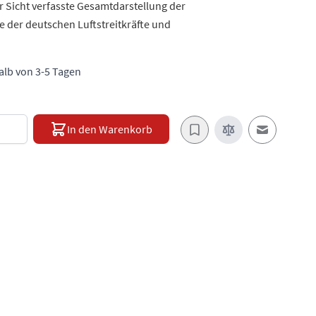
 Sicht verfasste Gesamtdarstellung der
e der deutschen Luftstreitkräfte und
halb von 3-5 Tagen
e
In den Warenkorb
E-Mail an e