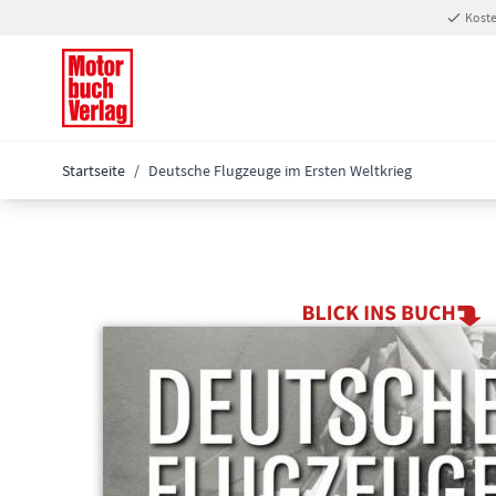
Zum Inhalt springen
Koste
Startseite
/
Deutsche Flugzeuge im Ersten Weltkrieg
Main image
Click to view image in fullscreen