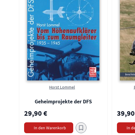
Horst Lommel
Geheimprojekte der DFS
29,90 €
39,90
In den Warenkorb
In d