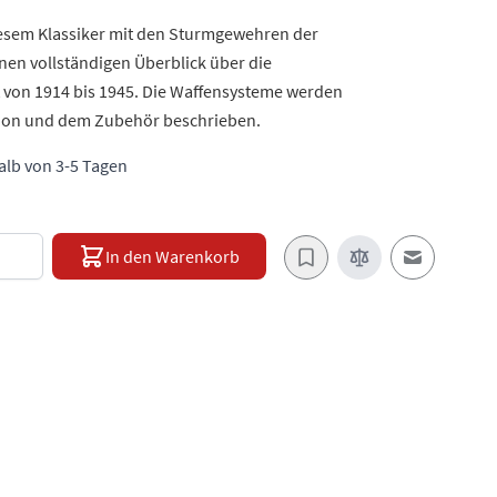
diesem Klassiker mit den Sturmgewehren der
en vollständigen Überblick über die
 von 1914 bis 1945. Die Waffensysteme werden
ition und dem Zubehör beschrieben.
halb von 3-5 Tagen
e
In den Warenkorb
E-Mail an e