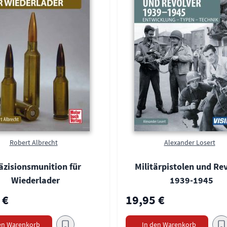
Robert Albrecht
Alexander Losert
äzisionsmunition für
Militärpistolen und Re
Wiederlader
1939-1945
 €
19,95 €
en Warenkorb
In den Warenkorb