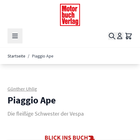
Zum Inhalt springen
Suche
Waren
Startseite
/
Piaggio Ape
Günther Uhlig
Piaggio Ape
Die fleißige Schwester der Vespa