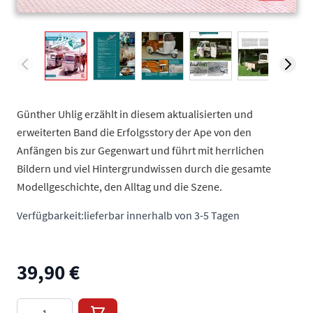
View larger image
View larger image
View larger image
View larger image
View larger
V
Günther Uhlig erzählt in diesem aktualisierten und
erweiterten Band die Erfolgsstory der Ape von den
Anfängen bis zur Gegenwart und führt mit herrlichen
Bildern und viel Hintergrundwissen durch die gesamte
Modellgeschichte, den Alltag und die Szene.
Verfügbarkeit:
lieferbar innerhalb von 3-5 Tagen
39,90 €
Menge