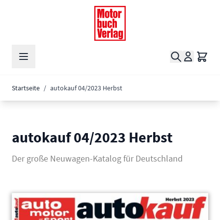
Zum Inhalt springen
Suche
Waren
Startseite
/
autokauf 04/2023 Herbst
autokauf 04/2023 Herbst
Der große Neuwagen-Katalog für Deutschland
Main image
Click to view image in fullscreen