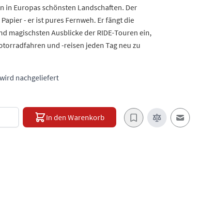
n in Europas schönsten Landschaften. Der
Papier - er ist pures Fernweh. Er fängt die
d magischsten Ausblicke der RIDE-Touren ein,
otorradfahren und -reisen jeden Tag neu zu
 wird nachgeliefert
e
In den Warenkorb
E-Mail an e