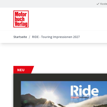
Zum Inhalt springen
Koste
Startseite
/
RIDE - Touring Impressionen 2027
NEU
Main image
Click to view image in fullscreen