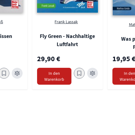
oß
Frank Lassak
Mat
issen
Fly Green - Nachhaltige
Was p
Luftfahrt
29,90 €
19,95 
In den
In de
Warenkorb
Warenko