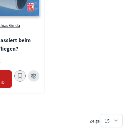
hias Gnida
assiert beim
Fliegen?
€
n
rb
Zeige