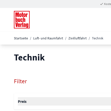
Zum Inhalt springen
Koste
Startseite
/
Luft- und Raumfahrt
/
Zivilluftfahrt
/
Technik
Technik
Filter
Zur Produktliste springen
filter
Preis