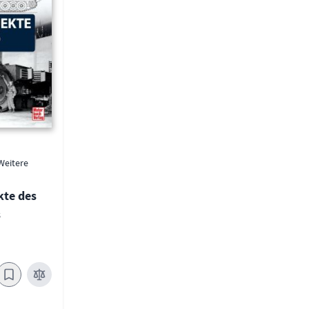
Weitere
kte des
s