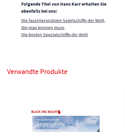
Folgende Titel von Hans Karr erhalten Sie
ebenfalls bei uns:
Die faszinierendsten Segelschiffe der Welt,
die man kennen muss
Die besten Spezialschiffe der Welt
Verwandte Produkte
Navigating through the elements of the carousel is possible using
Press to skip carousel