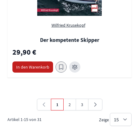
Wilfried Krusekopf
Der kompetente Skipper
29,90 €
In den Warenkorb
1
2
3
Sie lesen gerade die Seite
Seite
Seite
Artikel
1
-
15
von
31
Zeige