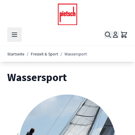
Zum Inhalt springen
Suche
Waren
Startseite
/
Freizeit & Sport
/
Wassersport
Wassersport