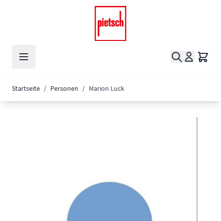
Zum Inhalt springen
Suche
Waren
Startseite
/
Personen
/
Marion Luck