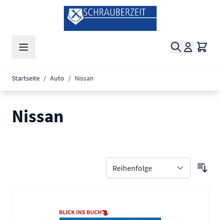
Zum Inhalt springen
Suche
Waren
Startseite
/
Auto
/
Nissan
Nissan