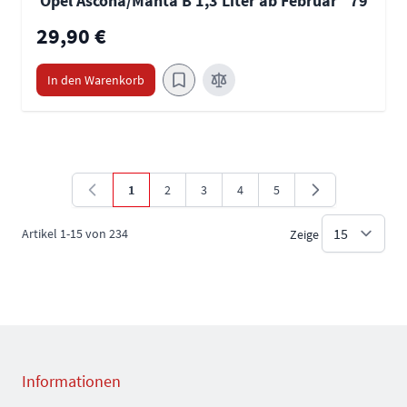
Opel Ascona/Manta B 1,3 Liter ab Februar ´79
29,90 €
In den Warenkorb
1
2
3
4
5
Sie lesen gerade die Seite
Seite
Seite
Seite
Seite
Artikel
1
-
15
von
234
Zeige
Informationen