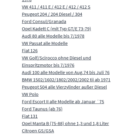
VW 411 / 411 E / 412 E / 412 / 412 S
Peugeot 204 / 204 Diesel / 304
Ford Consul/Granada
Opel Kadett C (mit Typ GT/E 73-79)
Audi 80 alle Modelle bis 7/1978
VW Passat alle Modelle
Fiat 126
VW Golf/Scirocco ohne Diesel und
Einspritzmotor bis 7/1976
Audi 100 alle Modelle von Aug.74 bis Juli 76
BMW 1502/1602/1802/2002/2002 tii ab 1971
Peugeot 504 alle Vierzylinder außer Diesel
VW Polo
Ford Escort II alle Modelle ab Januar ´75
Ford Taunus (ab 76)
Fiat 131
Opel Manta B (75-88) ohne 1,3 und 1,8 Liter
Citroen GS/GSA