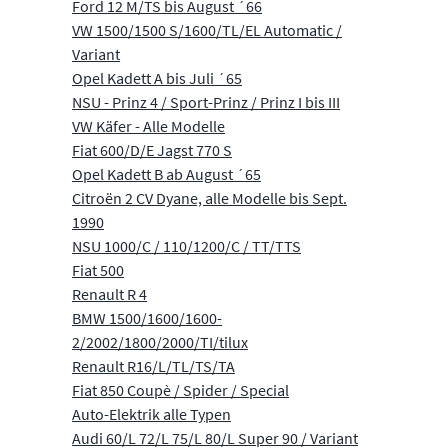
Ford 12 M/TS bis August ´66
VW 1500/1500 S/1600/TL/EL Automatic /
Variant
Opel Kadett A bis Juli ´65
NSU - Prinz 4 / Sport-Prinz / Prinz I bis III
VW Käfer - Alle Modelle
Fiat 600/D/E Jagst 770 S
Opel Kadett B ab August ´65
Citroën 2 CV Dyane, alle Modelle bis Sept.
1990
NSU 1000/C / 110/1200/C / TT/TTS
Fiat 500
Renault R 4
BMW 1500/1600/1600-
2/2002/1800/2000/TI/tilux
Renault R16/L/TL/TS/TA
Fiat 850 Coupè / Spider / Special
Auto-Elektrik alle Typen
Audi 60/L 72/L 75/L 80/L Super 90 / Variant