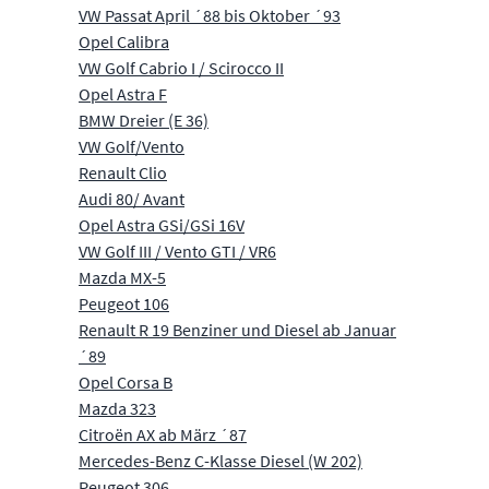
VW Passat April ´88 bis Oktober ´93
Opel Calibra
VW Golf Cabrio I / Scirocco II
Opel Astra F
BMW Dreier (E 36)
VW Golf/Vento
Renault Clio
Audi 80/ Avant
Opel Astra GSi/GSi 16V
VW Golf III / Vento GTI / VR6
Mazda MX-5
Peugeot 106
Renault R 19 Benziner und Diesel ab Januar
´89
Opel Corsa B
Mazda 323
Citroën AX ab März ´87
Mercedes-Benz C-Klasse Diesel (W 202)
Peugeot 306