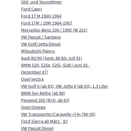
Old- und Youngtimer
Ford Capri
Ford 17 M 1960-1964
Ford 17M / 20M 1964-1967
Mercedes-Benz 190 / 190E (W 201)
VW Passat / Santana
VW Golf/Jetta Diesel
Mitsubishi Pajero
Audi 80/90 (Sept. 86 bis Juli 91)
BMW 520, 525e, 525i,-528i (Juni 81 -
Dezember 87)
Opel Vectra
VW Golf II (ab 83), VW Jetta II (ab 83), 1.3 Liter
BMW 5er-Reihe (ab 88)
Peugeot 205 (B+D, ab 83)
Opel Omega
VW Transporter/Caravelle »T4« (90-95)
Ford Sierra ab März ´87
VW Passat Diesel