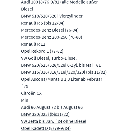
Audi 100 (8/76-9/82) alle Modelle außer
Diesel
BMW 518/520/520 i Vierzylinder
Renault R 5 (bis 12/84)
Mercedes-Benz Diesel (76-84)
Mercedes-Benz 200-250 (76-80)
Renault R 12
Opel Rekord E (77-82)
VW Golf Diesel, Turbo-Diesel
BMW 520/525/528/528i 6-Zyl. bis Mai ´81
BMW 315/316/318/318i/320/320i (bis 11/82)
Opel Ascona/Manta B 1,3 Liter ab Februar
´79
Citroën CX
Mini
Audi 80 August 78 bis August 86
BMW 320/323i (bis11/82)
VW Jetta bis Jan. ´84 ohne Diesel
Opel Kadett D (8/79-9/84)