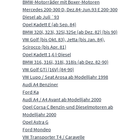
BMW-Motorräder mit Boxer-Motoren
Mercedes 200-300 D, Dez.84-Jun.93 E 200-300
Diesel ab Juli ´93
Opel Kadett E (ab Sep. 84)
BMW 320i, 323i, 325i,325e (ab Dez. 82) (bis 90)
VW Golf (bis Okt. 83), Jetta (bis Jan. 84),
Scirocco (bis Apr. 81)
Opel Kadett 1,6 l-Diesel
BMW 316, 316i, 318i, 318is (ab Dez. 82-90)
VW Golf GTi (16V) (84-90)
VW Lupo / Seat Arosa ab Modelljahr 1998
Audi A4 Benziner
Ford Ka
Audi A4 / A4 Avant ab Modelljahr 2000
Opel Corsa C Benzin-und Dieselmotoren ab
Modelljahr 2000
Opel Astra G
Ford Mondeo
VW Transporter T4 / Caravelle