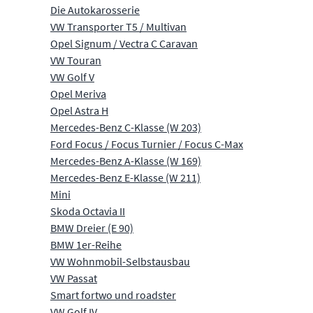
Die Autokarosserie
VW Transporter T5 / Multivan
Opel Signum / Vectra C Caravan
VW Touran
VW Golf V
Opel Meriva
Opel Astra H
Mercedes-Benz C-Klasse (W 203)
Ford Focus / Focus Turnier / Focus C-Max
Mercedes-Benz A-Klasse (W 169)
Mercedes-Benz E-Klasse (W 211)
Mini
Skoda Octavia II
BMW Dreier (E 90)
BMW 1er-Reihe
VW Wohnmobil-Selbstausbau
VW Passat
Smart fortwo und roadster
VW Golf IV