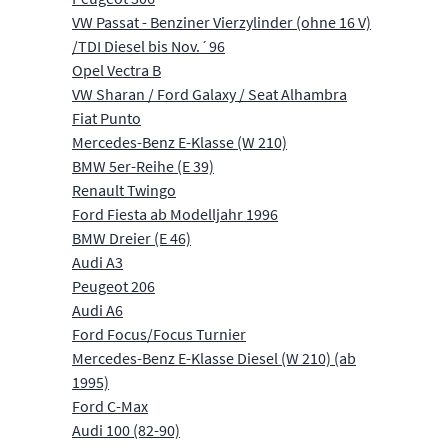
VW Passat - Benziner Vierzylinder (ohne 16 V)
/TDI Diesel bis Nov.´96
Opel Vectra B
VW Sharan / Ford Galaxy / Seat Alhambra
Fiat Punto
Mercedes-Benz E-Klasse (W 210)
BMW 5er-Reihe (E 39)
Renault Twingo
Ford Fiesta ab Modelljahr 1996
BMW Dreier (E 46)
Audi A3
Peugeot 206
Audi A6
Ford Focus/Focus Turnier
Mercedes-Benz E-Klasse Diesel (W 210) (ab
1995)
Ford C-Max
Audi 100 (82-90)