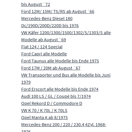
bis August ´72
Ford 12M/ 15M/ TS/RS ab August ´66
Mercedes-Benz Diesel 180
Dc/190D/200D/220D bis 1976
VW Käfer 1200/1300/1500/1302/S/1303/S alle
Modelle ab August ´69
Fiat 124 / 124 Special
Ford Capri alle Modelle
Ford Taunus alle Modelle bis Ende 1975
Ford 17M / 20M ab August ´67
VW Transporter und Bus alle Modelle bis Juni
1979
Ford Erscort alle Modelle bis Ende 1974
Audi 100 LS / GL / Coupé bis 7/1974
Opel Rekord D / Commodore D
VW K 70 / K 70L / K 70LS
Opel Manta A ab 8/1975
Mercedes-Benz 200 / 220 / 230.4 4Zyl. 1968-
1976