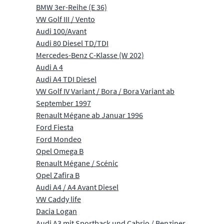
BMW 3er-Reihe (E 36)
VW Golf III / Vento
Audi 100/Avant
Audi 80 Diesel TD/TDI
Mercedes-Benz C-Klasse (W 202)
Audi A 4
Audi A4 TDI Diesel
VW Golf IV Variant / Bora / Bora Variant ab
September 1997
Renault Mégane ab Januar 1996
Ford Fiesta
Ford Mondeo
Opel Omega B
Renault Mégane / Scénic
Opel Zafira B
Audi A4 / A4 Avant Diesel
VW Caddy life
Dacia Logan
Audi A3 mit Sportback und Cabrio / Benziner