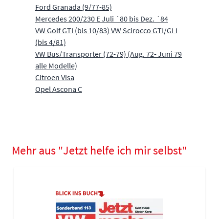
Ford Granada (9/77-85)
Mercedes 200/230 E Juli ´80 bis Dez. ´84
VW Golf GTI (bis 10/83) VW Scirocco GTI/GLI
(bis 4/81)
VW Bus/Transporter (72-79) (Aug. 72- Juni 79
alle Modelle)
Citroen Visa
Opel Ascona C
Mehr aus "Jetzt helfe ich mir selbst"
Navigating through the elements of the carousel is possible using
Press to skip carousel
Press to go to carousel navigation