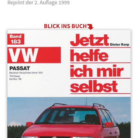
Reprint der 2. Auflage 1999
Main image
Click to view image in fullscreen