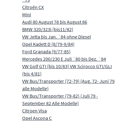
Citroën CX
Mini
Audi 80 August 78 bis August 86
BMW 320/323i (bis11/82)
VW Jetta bis Jan. ´84 ohne Diesel
Opel Kadett D (8/79-9/84)
Ford Granada (9/77-85)
Mercedes 200/230 E Juli ´80 bis Dez. ´84
VW Golf GTI (bis 10/83) VW Scirocco GTI/GLI
(bis 4/81)
VW Bus/Transporter (72-79) (Aug. 72- Juni 79
alle Modelle)
VW Bus/Transporter (79-82) (Juli 79 -
September 82 Alle Modelle)
Citroen Visa
Opel Ascona C