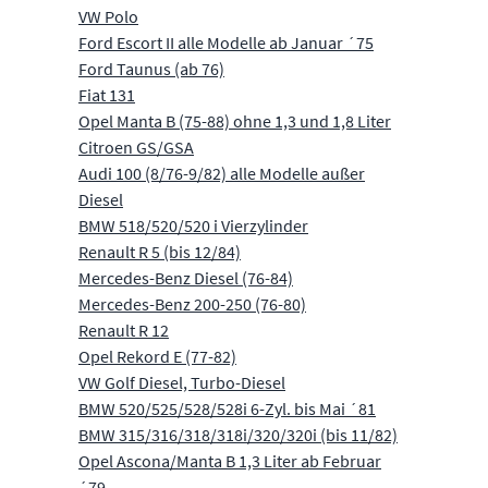
VW Polo
Ford Escort II alle Modelle ab Januar ´75
Ford Taunus (ab 76)
Fiat 131
Opel Manta B (75-88) ohne 1,3 und 1,8 Liter
Citroen GS/GSA
Audi 100 (8/76-9/82) alle Modelle außer
Diesel
BMW 518/520/520 i Vierzylinder
Renault R 5 (bis 12/84)
Mercedes-Benz Diesel (76-84)
Mercedes-Benz 200-250 (76-80)
Renault R 12
Opel Rekord E (77-82)
VW Golf Diesel, Turbo-Diesel
BMW 520/525/528/528i 6-Zyl. bis Mai ´81
BMW 315/316/318/318i/320/320i (bis 11/82)
Opel Ascona/Manta B 1,3 Liter ab Februar
´79