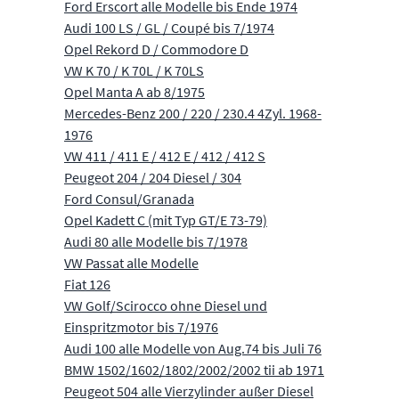
Ford Erscort alle Modelle bis Ende 1974
Audi 100 LS / GL / Coupé bis 7/1974
Opel Rekord D / Commodore D
VW K 70 / K 70L / K 70LS
Opel Manta A ab 8/1975
Mercedes-Benz 200 / 220 / 230.4 4Zyl. 1968-
1976
VW 411 / 411 E / 412 E / 412 / 412 S
Peugeot 204 / 204 Diesel / 304
Ford Consul/Granada
Opel Kadett C (mit Typ GT/E 73-79)
Audi 80 alle Modelle bis 7/1978
VW Passat alle Modelle
Fiat 126
VW Golf/Scirocco ohne Diesel und
Einspritzmotor bis 7/1976
Audi 100 alle Modelle von Aug.74 bis Juli 76
BMW 1502/1602/1802/2002/2002 tii ab 1971
Peugeot 504 alle Vierzylinder außer Diesel