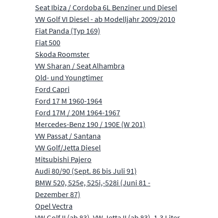
Seat Ibiza / Cordoba 6L Benziner und Diesel
VW Golf VI Diesel - ab Modelljahr 2009/2010
Fiat Panda (Typ 169)
Fiat 500
Skoda Roomster
VW Sharan / Seat Alhambra
Old- und Youngtimer
Ford Capri
Ford 17 M 1960-1964
Ford 17M / 20M 1964-1967
Mercedes-Benz 190 / 190E (W 201)
VW Passat / Santana
VW Golf/Jetta Diesel
Mitsubishi Pajero
Audi 80/90 (Sept. 86 bis Juli 91)
BMW 520, 525e, 525i,-528i (Juni 81 -
Dezember 87)
Opel Vectra
VW Golf II (ab 83), VW Jetta II (ab 83), 1.3 Liter