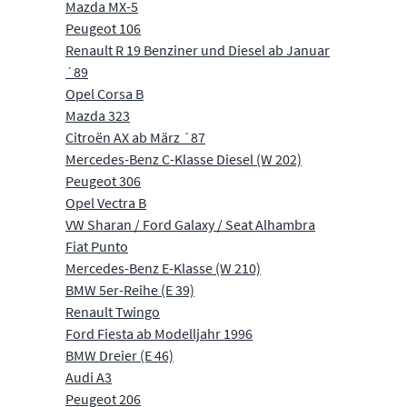
Mazda MX-5
Peugeot 106
Renault R 19 Benziner und Diesel ab Januar
´89
Opel Corsa B
Mazda 323
Citroën AX ab März ´87
Mercedes-Benz C-Klasse Diesel (W 202)
Peugeot 306
Opel Vectra B
VW Sharan / Ford Galaxy / Seat Alhambra
Fiat Punto
Mercedes-Benz E-Klasse (W 210)
BMW 5er-Reihe (E 39)
Renault Twingo
Ford Fiesta ab Modelljahr 1996
BMW Dreier (E 46)
Audi A3
Peugeot 206