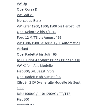
VW Up
Opel Corsa D
VW Golf VII
Mercedes-Benz
VW Käfer 1200/1300/1500 bis Herbst ´69
Opel Rekord A bis 7/1975
Ford 12 M/TS bis August ´66
VW 1500/1500 S/1600/TL/EL Automatic /
Variant
Opel Kadett A bis Juli ´65
NSU - Prinz 4 / Sport-Prinz / Prinz I bis III
VW Käfer - Alle Modelle
Fiat 600/D/E Jagst 770 S
Opel Kadett B ab August ´65
Citroën 2 CV Dyane, alle Modelle bis Sept.
1990
NSU 1000/C / 110/1200/C / TT/TTS
Fiat 500
Renault R 4