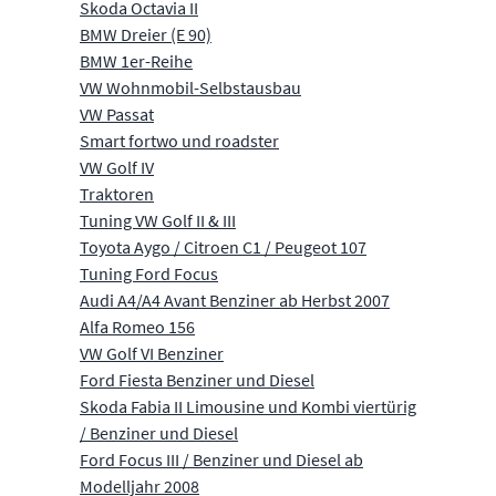
Skoda Octavia II
BMW Dreier (E 90)
BMW 1er-Reihe
VW Wohnmobil-Selbstausbau
VW Passat
Smart fortwo und roadster
VW Golf IV
Traktoren
Tuning VW Golf II & III
Toyota Aygo / Citroen C1 / Peugeot 107
Tuning Ford Focus
Audi A4/A4 Avant Benziner ab Herbst 2007
Alfa Romeo 156
VW Golf VI Benziner
Ford Fiesta Benziner und Diesel
Skoda Fabia II Limousine und Kombi viertürig
/ Benziner und Diesel
Ford Focus III / Benziner und Diesel ab
Modelljahr 2008