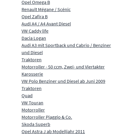
Opel Omega B
Renault Mégane / Scénic
Opel Zafira B
Audi A4 / A4 Avant Diesel
VW Caddy life
Dacia Logan
Audi A3 mit Sportback und Cabrio / Benziner
und Diesel
Traktoren
Motorroller - 50 ccm, Zwei- und Viertakter
Karosserie
VW Polo Benziner und Diesel ab Juni 2009
Traktoren
Quad
VW Touran
Motorroller
Motorroller Piaggio & Co.
Skoda Superb
Opel Astra J ab Modelljahr 2011