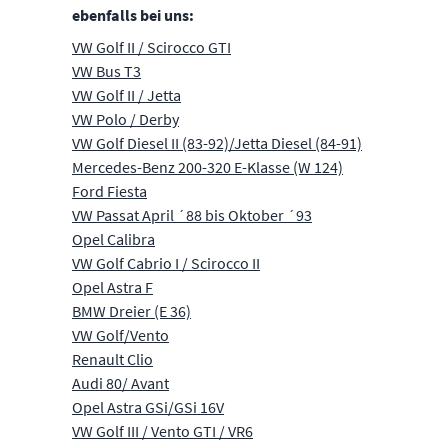
ebenfalls bei uns:
VW Golf II / Scirocco GTI
VW Bus T3
VW Golf II / Jetta
VW Polo / Derby
VW Golf Diesel II (83-92)/Jetta Diesel (84-91)
Mercedes-Benz 200-320 E-Klasse (W 124)
Ford Fiesta
VW Passat April ´88 bis Oktober ´93
Opel Calibra
VW Golf Cabrio I / Scirocco II
Opel Astra F
BMW Dreier (E 36)
VW Golf/Vento
Renault Clio
Audi 80/ Avant
Opel Astra GSi/GSi 16V
VW Golf III / Vento GTI / VR6