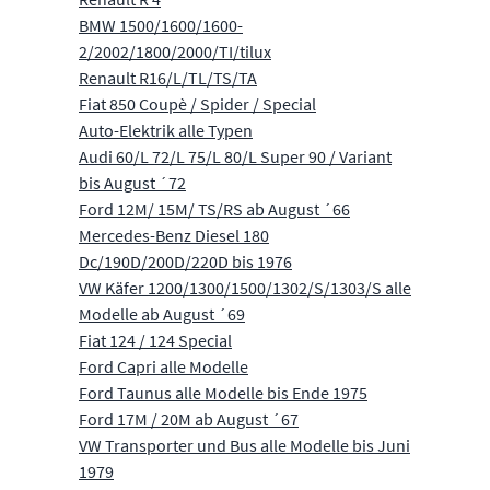
BMW 1500/1600/1600-
2/2002/1800/2000/TI/tilux
Renault R16/L/TL/TS/TA
Fiat 850 Coupè / Spider / Special
Auto-Elektrik alle Typen
Audi 60/L 72/L 75/L 80/L Super 90 / Variant
bis August ´72
Ford 12M/ 15M/ TS/RS ab August ´66
Mercedes-Benz Diesel 180
Dc/190D/200D/220D bis 1976
VW Käfer 1200/1300/1500/1302/S/1303/S alle
Modelle ab August ´69
Fiat 124 / 124 Special
Ford Capri alle Modelle
Ford Taunus alle Modelle bis Ende 1975
Ford 17M / 20M ab August ´67
VW Transporter und Bus alle Modelle bis Juni
1979