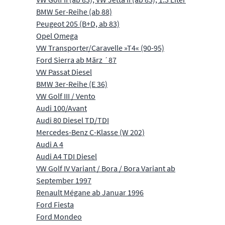
BMW 5er-Reihe (ab 88)
Peugeot 205 (B+D, ab 83)
Opel Omega
VW Transporter/Caravelle »T4« (90-95)
Ford Sierra ab März ´87
VW Passat Diesel
BMW 3er-Reihe (E 36)
VW Golf III / Vento
Audi 100/Avant
Audi 80 Diesel TD/TDI
Mercedes-Benz C-Klasse (W 202)
Audi A 4
Audi A4 TDI Diesel
VW Golf IV Variant / Bora / Bora Variant ab
September 1997
Renault Mégane ab Januar 1996
Ford Fiesta
Ford Mondeo