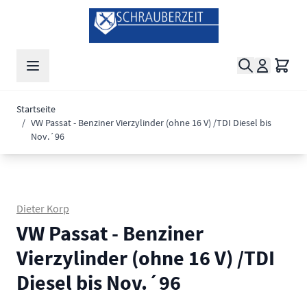
Zum Inhalt springen
Suche
Waren
Startseite
/
VW Passat - Benziner Vierzylinder (ohne 16 V) /TDI Diesel bis
Nov.´96
Dieter Korp
VW Passat - Benziner
Vierzylinder (ohne 16 V) /TDI
Diesel bis Nov.´96