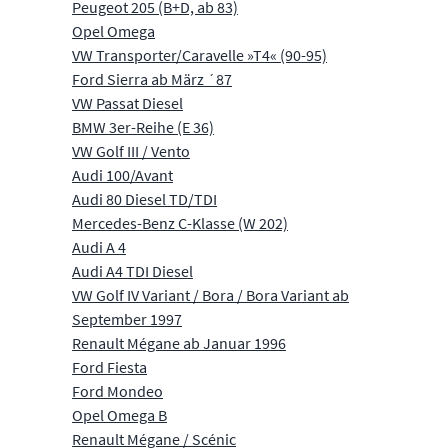
Peugeot 205 (B+D, ab 83)
Opel Omega
VW Transporter/Caravelle »T4« (90-95)
Ford Sierra ab März ´87
VW Passat Diesel
BMW 3er-Reihe (E 36)
VW Golf III / Vento
Audi 100/Avant
Audi 80 Diesel TD/TDI
Mercedes-Benz C-Klasse (W 202)
Audi A 4
Audi A4 TDI Diesel
VW Golf IV Variant / Bora / Bora Variant ab
September 1997
Renault Mégane ab Januar 1996
Ford Fiesta
Ford Mondeo
Opel Omega B
Renault Mégane / Scénic