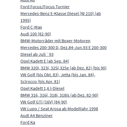
Ford Focus/Focus Turnier
Mercedes-Benz E-Klasse Diesel (W 210) (ab
1995)
Ford C-Max
Audi 100 (82-90)
BMW-Motorräder mit Boxer-Motoren
Mercedes 200-300 D, Dez.84-Jun.93 E 200-300
Diesel ab Juli ´93
Opel Kadett E (ab Sep. 84)
BMW 320i, 323i, 325i,325e (ab Dez. 82) (bis 90)
VW Golf (bis Okt. 83), Jetta (bis Jan. 84),
Scirocco (bis Apr. 81)
Opel Kadett 1,6 l-Diesel
BMW 316, 316i, 318i, 318is (ab Dez. 82-90)
VW Golf GTi (16V) (84-90)
VW Lupo / Seat Arosa ab Modelljahr 1998
Audi A4 Benziner
Ford Ka