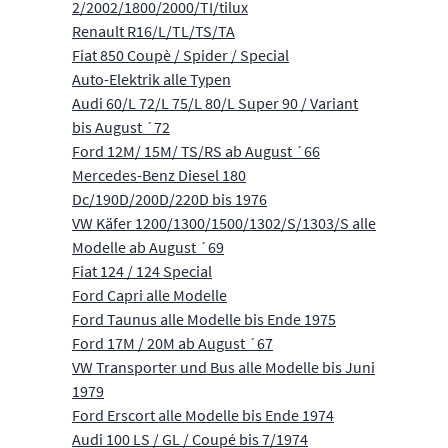
2/2002/1800/2000/TI/tilux
Renault R16/L/TL/TS/TA
Fiat 850 Coupè / Spider / Special
Auto-Elektrik alle Typen
Audi 60/L 72/L 75/L 80/L Super 90 / Variant
bis August ´72
Ford 12M/ 15M/ TS/RS ab August ´66
Mercedes-Benz Diesel 180
Dc/190D/200D/220D bis 1976
VW Käfer 1200/1300/1500/1302/S/1303/S alle
Modelle ab August ´69
Fiat 124 / 124 Special
Ford Capri alle Modelle
Ford Taunus alle Modelle bis Ende 1975
Ford 17M / 20M ab August ´67
VW Transporter und Bus alle Modelle bis Juni
1979
Ford Erscort alle Modelle bis Ende 1974
Audi 100 LS / GL / Coupé bis 7/1974