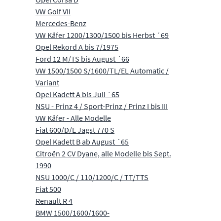
VW Golf VII
Mercedes-Benz
VW Käfer 1200/1300/1500 bis Herbst ´69
Opel Rekord A bis 7/1975
Ford 12 M/TS bis August ´66
VW 1500/1500 S/1600/TL/EL Automatic /
Variant
Opel Kadett A bis Juli ´65
NSU - Prinz 4 / Sport-Prinz / Prinz I bis III
VW Käfer - Alle Modelle
Fiat 600/D/E Jagst 770 S
Opel Kadett B ab August ´65
Citroën 2 CV Dyane, alle Modelle bis Sept.
1990
NSU 1000/C / 110/1200/C / TT/TTS
Fiat 500
Renault R 4
BMW 1500/1600/1600-