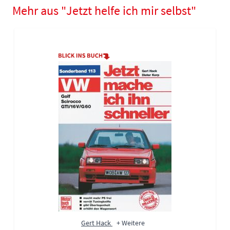
Mehr aus "Jetzt helfe ich mir selbst"
Navigating through the elements of the carousel is possible using
Press to skip carousel
Press to go to carousel navigation
Gert Hack
+ Weitere