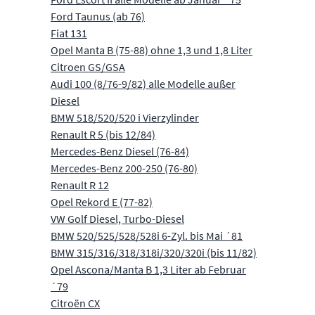
Ford Taunus (ab 76)
Fiat 131
Opel Manta B (75-88) ohne 1,3 und 1,8 Liter
Citroen GS/GSA
Audi 100 (8/76-9/82) alle Modelle außer
Diesel
BMW 518/520/520 i Vierzylinder
Renault R 5 (bis 12/84)
Mercedes-Benz Diesel (76-84)
Mercedes-Benz 200-250 (76-80)
Renault R 12
Opel Rekord E (77-82)
VW Golf Diesel, Turbo-Diesel
BMW 520/525/528/528i 6-Zyl. bis Mai ´81
BMW 315/316/318/318i/320/320i (bis 11/82)
Opel Ascona/Manta B 1,3 Liter ab Februar
´79
Citroën CX