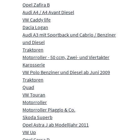
Opel Zafira B
Audi A4 / A4 Avant Diesel
VW Caddy life
Dacia Logan
Audi A3 mit Sportback und Cabrio / Benziner
und Diesel
Traktoren
Motorroller - 50 ccm, Zwei- und Viertakter
Karosserie
VW Polo Benziner und Diesel ab Juni 2009
Traktoren
Quad
VW Touran
Motorroller
Motorroller Piaggio & Co.
Skoda Superb
Opel Astra J ab Modelljahr 2011
VW Up
Opel Corsa D