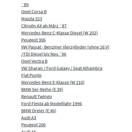
´89
Opel Corsa B
Mazda 323
Citroën AX ab März ´87
Mercedes-Benz C-Klasse Diesel (W 202)
Peugeot 306
VW Passat - Benziner Vierzylinder (ohne 16 V)
/TDI Diesel bis Nov.´96
Opel Vectra B
VW Sharan / Ford Galaxy / Seat Alhambra
Fiat Punto
Mercedes-Benz E-Klasse (W 210)
BMW 5er-Reihe (E 39)
Renault Twingo
Ford Fiesta ab Modelljahr 1996
BMW Dreier (E 46)
Audi A3
Peugeot 206
Audi A6