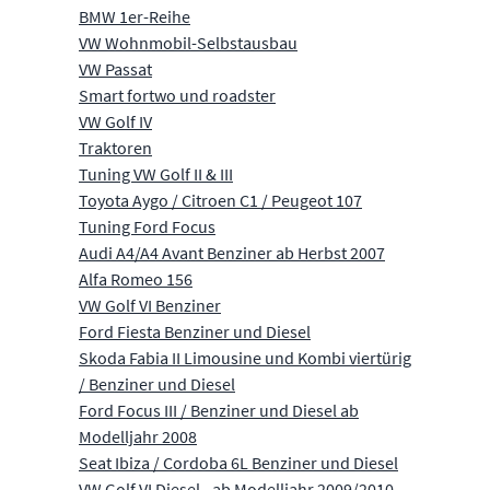
BMW 1er-Reihe
VW Wohnmobil-Selbstausbau
VW Passat
Smart fortwo und roadster
VW Golf IV
Traktoren
Tuning VW Golf II & III
Toyota Aygo / Citroen C1 / Peugeot 107
Tuning Ford Focus
Audi A4/A4 Avant Benziner ab Herbst 2007
Alfa Romeo 156
VW Golf VI Benziner
Ford Fiesta Benziner und Diesel
Skoda Fabia II Limousine und Kombi viertürig
/ Benziner und Diesel
Ford Focus III / Benziner und Diesel ab
Modelljahr 2008
Seat Ibiza / Cordoba 6L Benziner und Diesel
VW Golf VI Diesel - ab Modelljahr 2009/2010