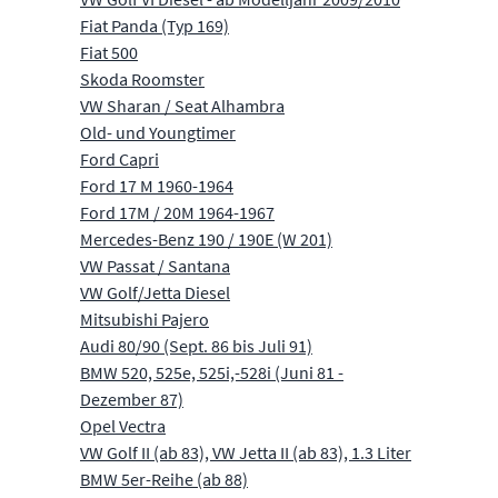
Fiat Panda (Typ 169)
Fiat 500
Skoda Roomster
VW Sharan / Seat Alhambra
Old- und Youngtimer
Ford Capri
Ford 17 M 1960-1964
Ford 17M / 20M 1964-1967
Mercedes-Benz 190 / 190E (W 201)
VW Passat / Santana
VW Golf/Jetta Diesel
Mitsubishi Pajero
Audi 80/90 (Sept. 86 bis Juli 91)
BMW 520, 525e, 525i,-528i (Juni 81 -
Dezember 87)
Opel Vectra
VW Golf II (ab 83), VW Jetta II (ab 83), 1.3 Liter
BMW 5er-Reihe (ab 88)