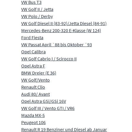
VW Bus T3
VW Golf II / Jetta
VW Polo / Derby
VW Golf Diesel II (83-92)/Jetta Diesel (84-91)
Mercedes-Benz 200-320 E-Klasse (W 124)
Ford Fiesta
VW Passat April ´88 bis Oktober ´93
Opel Calibra
VW Golf Cabrio I / Scirocco II
Opel Astra F
BMW Dreier (E 36)
VW Golf/Vento
Renault Clio
Audi 80/ Avant
Opel Astra GSi/GSi 16V
VW Golf III / Vento GTI / VR6
Mazda MX-5
Peugeot 106
Renault R 19 Benziner und Diesel ab Januar