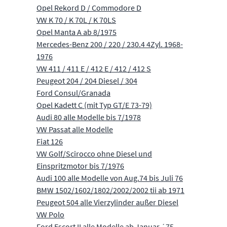
Opel Rekord D / Commodore D
VW K 70 / K 70L / K 70LS
Opel Manta A ab 8/1975
Mercedes-Benz 200 / 220 / 230.4 4Zyl. 1968-
1976
VW 411 / 411 E / 412 E / 412 / 412 S
Peugeot 204 / 204 Diesel / 304
Ford Consul/Granada
Opel Kadett C (mit Typ GT/E 73-79)
Audi 80 alle Modelle bis 7/1978
VW Passat alle Modelle
Fiat 126
VW Golf/Scirocco ohne Diesel und
Einspritzmotor bis 7/1976
Audi 100 alle Modelle von Aug.74 bis Juli 76
BMW 1502/1602/1802/2002/2002 tii ab 1971
Peugeot 504 alle Vierzylinder außer Diesel
VW Polo
Ford Escort II alle Modelle ab Januar ´75