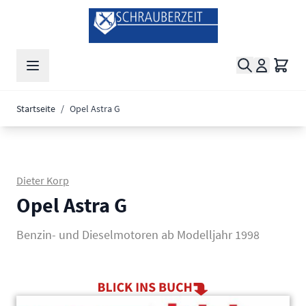
Zum Inhalt springen
Suche
Waren
Startseite
/
Opel Astra G
Dieter Korp
Opel Astra G
Benzin- und Dieselmotoren ab Modelljahr 1998
Main image
Click to view image in fullscreen