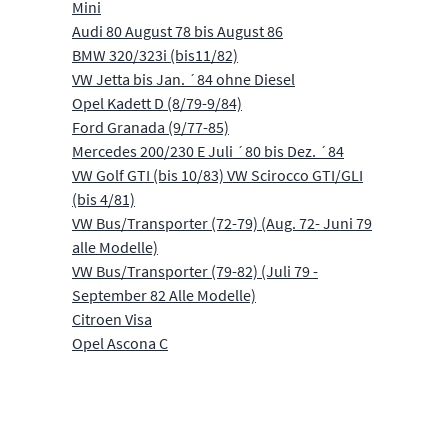
Mini
Audi 80 August 78 bis August 86
BMW 320/323i (bis11/82)
VW Jetta bis Jan. ´84 ohne Diesel
Opel Kadett D (8/79-9/84)
Ford Granada (9/77-85)
Mercedes 200/230 E Juli ´80 bis Dez. ´84
VW Golf GTI (bis 10/83) VW Scirocco GTI/GLI
(bis 4/81)
VW Bus/Transporter (72-79) (Aug. 72- Juni 79
alle Modelle)
VW Bus/Transporter (79-82) (Juli 79 -
September 82 Alle Modelle)
Citroen Visa
Opel Ascona C