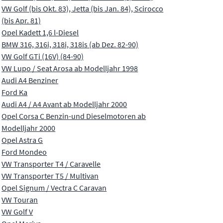
VW Golf (bis Okt. 83), Jetta (bis Jan. 84), Scirocco
(bis Apr. 81)
Opel Kadett 1,6 l-Diesel
BMW 316, 316i, 318i, 318is (ab Dez. 82-90)
VW Golf GTi (16V) (84-90)
VW Lupo / Seat Arosa ab Modelljahr 1998
Audi A4 Benziner
Ford Ka
Audi A4 / A4 Avant ab Modelljahr 2000
Opel Corsa C Benzin-und Dieselmotoren ab
Modelljahr 2000
Opel Astra G
Ford Mondeo
VW Transporter T4 / Caravelle
VW Transporter T5 / Multivan
Opel Signum / Vectra C Caravan
VW Touran
VW Golf V