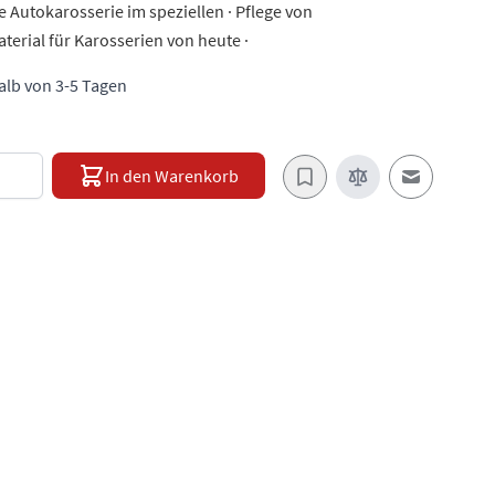
ie Autokarosserie im speziellen · Pflege von
terial für Karosserien von heute ·
halb von 3-5 Tagen
e
In den Warenkorb
E-Mail an e