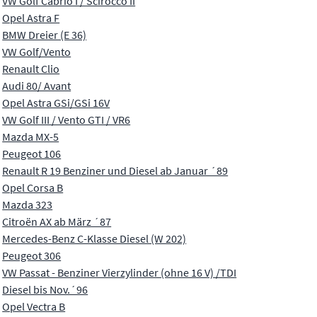
VW Golf Cabrio I / Scirocco II
Opel Astra F
BMW Dreier (E 36)
VW Golf/Vento
Renault Clio
Audi 80/ Avant
Opel Astra GSi/GSi 16V
VW Golf III / Vento GTI / VR6
Mazda MX-5
Peugeot 106
Renault R 19 Benziner und Diesel ab Januar ´89
Opel Corsa B
Mazda 323
Citroën AX ab März ´87
Mercedes-Benz C-Klasse Diesel (W 202)
Peugeot 306
VW Passat - Benziner Vierzylinder (ohne 16 V) /TDI
Diesel bis Nov.´96
Opel Vectra B