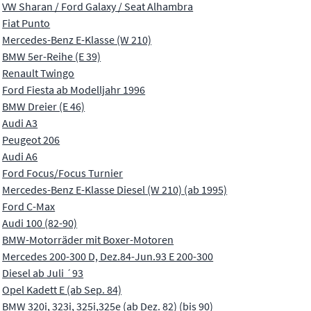
VW Sharan / Ford Galaxy / Seat Alhambra
Fiat Punto
Mercedes-Benz E-Klasse (W 210)
BMW 5er-Reihe (E 39)
Renault Twingo
Ford Fiesta ab Modelljahr 1996
BMW Dreier (E 46)
Audi A3
Peugeot 206
Audi A6
Ford Focus/Focus Turnier
Mercedes-Benz E-Klasse Diesel (W 210) (ab 1995)
Ford C-Max
Audi 100 (82-90)
BMW-Motorräder mit Boxer-Motoren
Mercedes 200-300 D, Dez.84-Jun.93 E 200-300
Diesel ab Juli ´93
Opel Kadett E (ab Sep. 84)
BMW 320i, 323i, 325i,325e (ab Dez. 82) (bis 90)