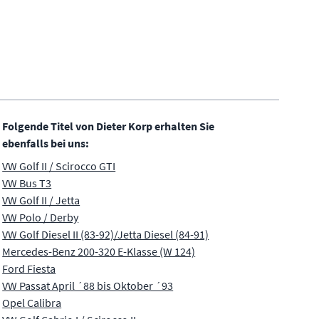
Folgende Titel von Dieter Korp erhalten Sie
ebenfalls bei uns:
VW Golf II / Scirocco GTI
VW Bus T3
VW Golf II / Jetta
VW Polo / Derby
VW Golf Diesel II (83-92)/Jetta Diesel (84-91)
Mercedes-Benz 200-320 E-Klasse (W 124)
Ford Fiesta
VW Passat April ´88 bis Oktober ´93
Opel Calibra