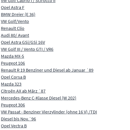
VW Golf Cabrio I / Scirocco II
Opel Astra F
BMW Dreier (E 36)
VW Golf/Vento
Renault Clio
Audi 80/ Avant
Opel Astra GSi/GSi 16V
VW Golf III / Vento GTI / VR6
Mazda MX-5
Peugeot 106
Renault R 19 Benziner und Diesel ab Januar ´89
Opel Corsa B
Mazda 323
Citroën AX ab März ´87
Mercedes-Benz C-Klasse Diesel (W 202)
Peugeot 306
VW Passat - Benziner Vierzylinder (ohne 16 V) /TDI
Diesel bis Nov.´96
Opel Vectra B