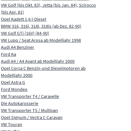
VW Golf (bis Okt. 83), Jetta (bis Jan. 84), Scirocco
(bis Apr. 81)
Opel Kadett 1,6 l-Diesel
BMW 316, 316i, 318i, 318is (ab Dez. 82-90)
VW Golf GTi (16V) (84-90)
VW Lupo / Seat Arosa ab Modelljahr 1998
Audi A4 Benziner
Ford Ka
Audi A4 / A4 Avant ab Modelljahr 2000
Opel Corsa C Benzin-und Dieselmotoren ab
Modelljahr 2000
Opel Astra G
Ford Mondeo
VW Transporter T4 / Caravelle
Die Autokarosserie
VW Transporter T5 / Multivan
Opel Signum / Vectra C Caravan
VW Touran