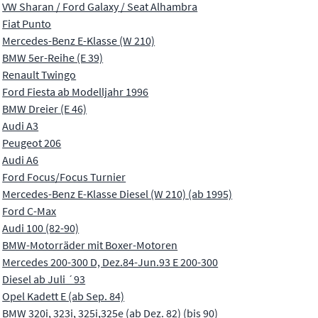
VW Sharan / Ford Galaxy / Seat Alhambra
Fiat Punto
Mercedes-Benz E-Klasse (W 210)
BMW 5er-Reihe (E 39)
Renault Twingo
Ford Fiesta ab Modelljahr 1996
BMW Dreier (E 46)
Audi A3
Peugeot 206
Audi A6
Ford Focus/Focus Turnier
Mercedes-Benz E-Klasse Diesel (W 210) (ab 1995)
Ford C-Max
Audi 100 (82-90)
BMW-Motorräder mit Boxer-Motoren
Mercedes 200-300 D, Dez.84-Jun.93 E 200-300
Diesel ab Juli ´93
Opel Kadett E (ab Sep. 84)
BMW 320i, 323i, 325i,325e (ab Dez. 82) (bis 90)