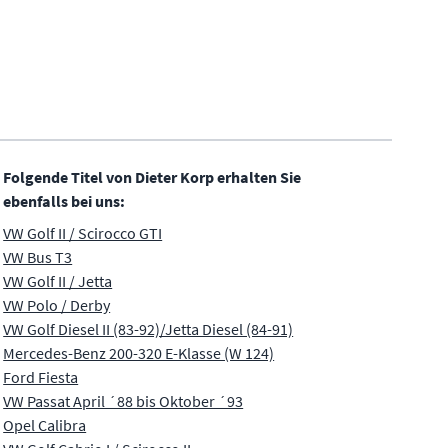
Folgende Titel von Dieter Korp erhalten Sie
ebenfalls bei uns:
VW Golf II / Scirocco GTI
VW Bus T3
VW Golf II / Jetta
VW Polo / Derby
VW Golf Diesel II (83-92)/Jetta Diesel (84-91)
Mercedes-Benz 200-320 E-Klasse (W 124)
Ford Fiesta
VW Passat April ´88 bis Oktober ´93
Opel Calibra