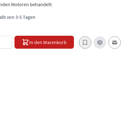
genden Motoren behandelt:
halb von 3-5 Tagen
e
In den Warenkorb
E-Mail an e