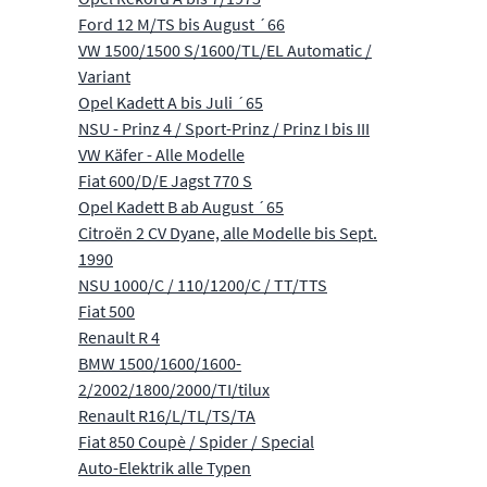
Ford 12 M/TS bis August ´66
VW 1500/1500 S/1600/TL/EL Automatic /
Variant
Opel Kadett A bis Juli ´65
NSU - Prinz 4 / Sport-Prinz / Prinz I bis III
VW Käfer - Alle Modelle
Fiat 600/D/E Jagst 770 S
Opel Kadett B ab August ´65
Citroën 2 CV Dyane, alle Modelle bis Sept.
1990
NSU 1000/C / 110/1200/C / TT/TTS
Fiat 500
Renault R 4
BMW 1500/1600/1600-
2/2002/1800/2000/TI/tilux
Renault R16/L/TL/TS/TA
Fiat 850 Coupè / Spider / Special
Auto-Elektrik alle Typen