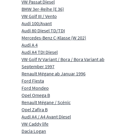
VW Passat Diesel
BMW 3er-Reihe (E 36)
VW Golf III / Vento
Audi 100/Avant
Audi 80 Diesel TD/TDI
Mercedes-Benz C-Klasse (W 202)
Audi A 4
Audi A4 TDI Diesel
VW Golf IV Variant / Bora / Bora Variant ab
September 1997
Renault Mégane ab Januar 1996
Ford Fiesta
Ford Mondeo
Opel Omega B
Renault Mégane / Scénic
Opel Zafira B
Audi A4 / A4 Avant Diesel
VW Caddy life
Dacia Logan