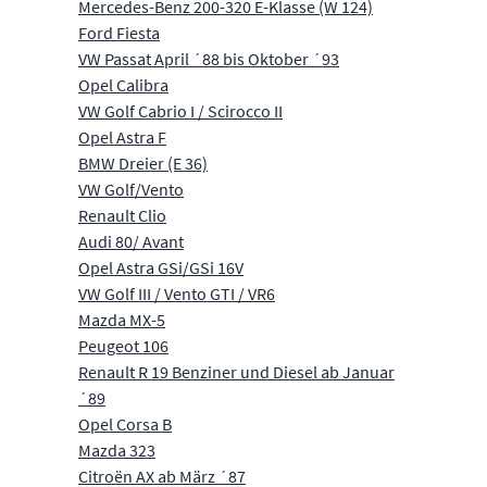
Mercedes-Benz 200-320 E-Klasse (W 124)
Ford Fiesta
VW Passat April ´88 bis Oktober ´93
Opel Calibra
VW Golf Cabrio I / Scirocco II
Opel Astra F
BMW Dreier (E 36)
VW Golf/Vento
Renault Clio
Audi 80/ Avant
Opel Astra GSi/GSi 16V
VW Golf III / Vento GTI / VR6
Mazda MX-5
Peugeot 106
Renault R 19 Benziner und Diesel ab Januar
´89
Opel Corsa B
Mazda 323
Citroën AX ab März ´87