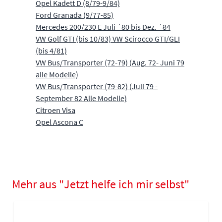
Opel Kadett D (8/79-9/84)
Ford Granada (9/77-85)
Mercedes 200/230 E Juli ´80 bis Dez. ´84
VW Golf GTI (bis 10/83) VW Scirocco GTI/GLI
(bis 4/81)
VW Bus/Transporter (72-79) (Aug. 72- Juni 79
alle Modelle)
VW Bus/Transporter (79-82) (Juli 79 -
September 82 Alle Modelle)
Citroen Visa
Opel Ascona C
Mehr aus "Jetzt helfe ich mir selbst"
Navigating through the elements of the carousel is possible using
Press to skip carousel
Press to go to carousel navigation