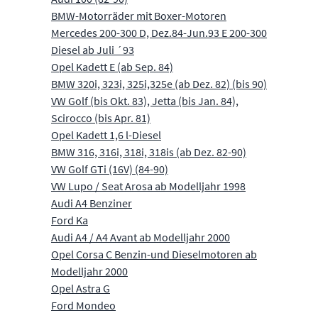
BMW-Motorräder mit Boxer-Motoren
Mercedes 200-300 D, Dez.84-Jun.93 E 200-300
Diesel ab Juli ´93
Opel Kadett E (ab Sep. 84)
BMW 320i, 323i, 325i,325e (ab Dez. 82) (bis 90)
VW Golf (bis Okt. 83), Jetta (bis Jan. 84),
Scirocco (bis Apr. 81)
Opel Kadett 1,6 l-Diesel
BMW 316, 316i, 318i, 318is (ab Dez. 82-90)
VW Golf GTi (16V) (84-90)
VW Lupo / Seat Arosa ab Modelljahr 1998
Audi A4 Benziner
Ford Ka
Audi A4 / A4 Avant ab Modelljahr 2000
Opel Corsa C Benzin-und Dieselmotoren ab
Modelljahr 2000
Opel Astra G
Ford Mondeo