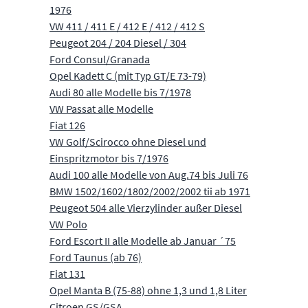
1976
VW 411 / 411 E / 412 E / 412 / 412 S
Peugeot 204 / 204 Diesel / 304
Ford Consul/Granada
Opel Kadett C (mit Typ GT/E 73-79)
Audi 80 alle Modelle bis 7/1978
VW Passat alle Modelle
Fiat 126
VW Golf/Scirocco ohne Diesel und
Einspritzmotor bis 7/1976
Audi 100 alle Modelle von Aug.74 bis Juli 76
BMW 1502/1602/1802/2002/2002 tii ab 1971
Peugeot 504 alle Vierzylinder außer Diesel
VW Polo
Ford Escort II alle Modelle ab Januar ´75
Ford Taunus (ab 76)
Fiat 131
Opel Manta B (75-88) ohne 1,3 und 1,8 Liter
Citroen GS/GSA