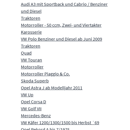
Audi A3 mit Sportback und Cabrio / Benziner
und Diesel
Traktoren
Motorroller - 50 ccm, Zwei- und Viertakter
Karosserie
VW Polo Benziner und Diesel ab Juni 2009
Traktoren
Quad
VW Touran
Motorroller
Motorroller Piaggio & Co.
Skoda Superb
Opel Astra J ab Modelljahr 2011
VW Up
Opel Corsa D
VW Golf VII
Mercedes-Benz
VW Käfer 1200/1300/1500 bis Herbst ´69
Opel Rekord A bis 7/1975