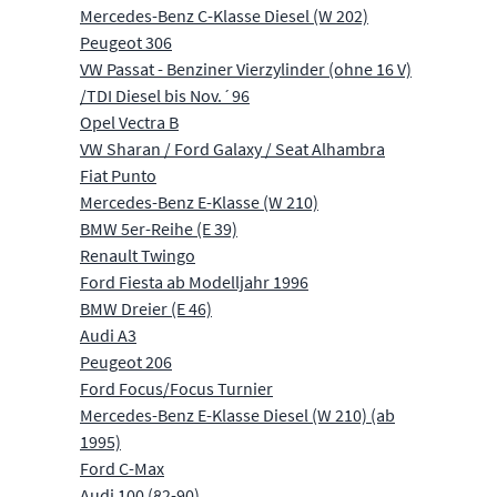
Mercedes-Benz C-Klasse Diesel (W 202)
Peugeot 306
VW Passat - Benziner Vierzylinder (ohne 16 V)
/TDI Diesel bis Nov.´96
Opel Vectra B
VW Sharan / Ford Galaxy / Seat Alhambra
Fiat Punto
Mercedes-Benz E-Klasse (W 210)
BMW 5er-Reihe (E 39)
Renault Twingo
Ford Fiesta ab Modelljahr 1996
BMW Dreier (E 46)
Audi A3
Peugeot 206
Ford Focus/Focus Turnier
Mercedes-Benz E-Klasse Diesel (W 210) (ab
1995)
Ford C-Max
Audi 100 (82-90)