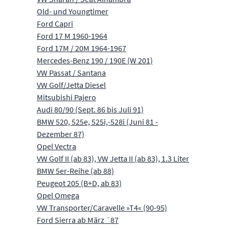
Old- und Youngtimer
Ford Capri
Ford 17 M 1960-1964
Ford 17M / 20M 1964-1967
Mercedes-Benz 190 / 190E (W 201)
VW Passat / Santana
VW Golf/Jetta Diesel
Mitsubishi Pajero
Audi 80/90 (Sept. 86 bis Juli 91)
BMW 520, 525e, 525i,-528i (Juni 81 -
Dezember 87)
Opel Vectra
VW Golf II (ab 83), VW Jetta II (ab 83), 1.3 Liter
BMW 5er-Reihe (ab 88)
Peugeot 205 (B+D, ab 83)
Opel Omega
VW Transporter/Caravelle »T4« (90-95)
Ford Sierra ab März ´87