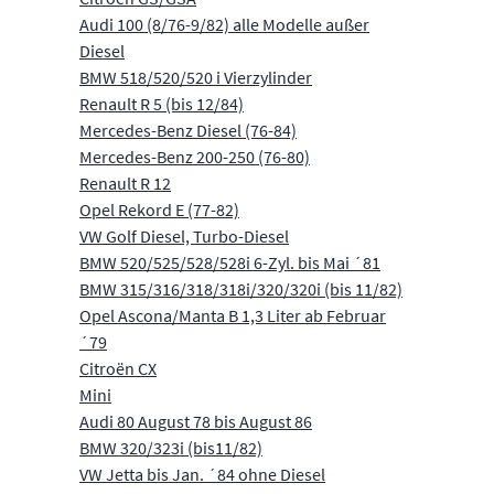
Audi 100 (8/76-9/82) alle Modelle außer
Diesel
BMW 518/520/520 i Vierzylinder
Renault R 5 (bis 12/84)
Mercedes-Benz Diesel (76-84)
Mercedes-Benz 200-250 (76-80)
Renault R 12
Opel Rekord E (77-82)
VW Golf Diesel, Turbo-Diesel
BMW 520/525/528/528i 6-Zyl. bis Mai ´81
BMW 315/316/318/318i/320/320i (bis 11/82)
Opel Ascona/Manta B 1,3 Liter ab Februar
´79
Citroën CX
Mini
Audi 80 August 78 bis August 86
BMW 320/323i (bis11/82)
VW Jetta bis Jan. ´84 ohne Diesel