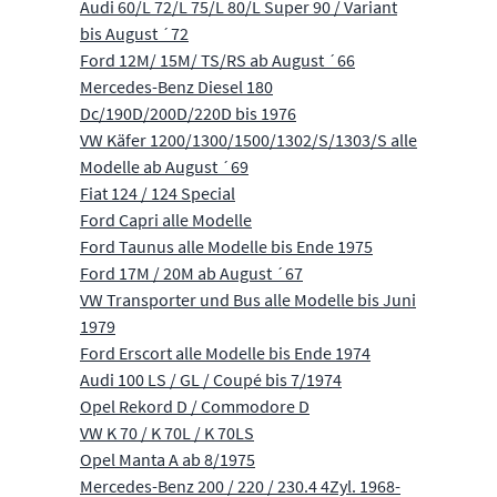
Audi 60/L 72/L 75/L 80/L Super 90 / Variant
bis August ´72
Ford 12M/ 15M/ TS/RS ab August ´66
Mercedes-Benz Diesel 180
Dc/190D/200D/220D bis 1976
VW Käfer 1200/1300/1500/1302/S/1303/S alle
Modelle ab August ´69
Fiat 124 / 124 Special
Ford Capri alle Modelle
Ford Taunus alle Modelle bis Ende 1975
Ford 17M / 20M ab August ´67
VW Transporter und Bus alle Modelle bis Juni
1979
Ford Erscort alle Modelle bis Ende 1974
Audi 100 LS / GL / Coupé bis 7/1974
Opel Rekord D / Commodore D
VW K 70 / K 70L / K 70LS
Opel Manta A ab 8/1975
Mercedes-Benz 200 / 220 / 230.4 4Zyl. 1968-