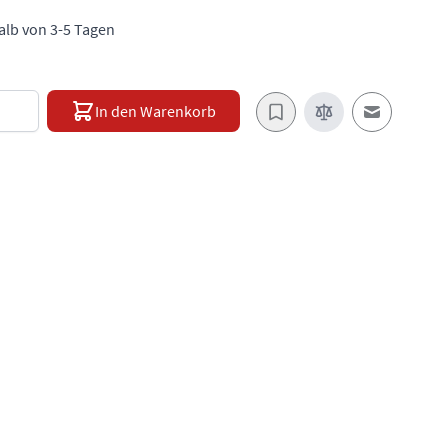
halb von 3-5 Tagen
e
In den Warenkorb
E-Mail an e