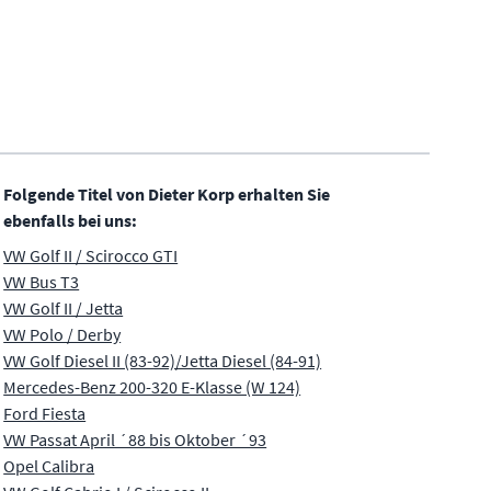
Folgende Titel von Dieter Korp erhalten Sie
ebenfalls bei uns:
VW Golf II / Scirocco GTI
VW Bus T3
VW Golf II / Jetta
VW Polo / Derby
VW Golf Diesel II (83-92)/Jetta Diesel (84-91)
Mercedes-Benz 200-320 E-Klasse (W 124)
Ford Fiesta
VW Passat April ´88 bis Oktober ´93
Opel Calibra