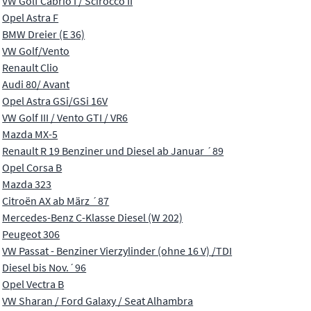
VW Golf Cabrio I / Scirocco II
Opel Astra F
BMW Dreier (E 36)
VW Golf/Vento
Renault Clio
Audi 80/ Avant
Opel Astra GSi/GSi 16V
VW Golf III / Vento GTI / VR6
Mazda MX-5
Renault R 19 Benziner und Diesel ab Januar ´89
Opel Corsa B
Mazda 323
Citroën AX ab März ´87
Mercedes-Benz C-Klasse Diesel (W 202)
Peugeot 306
VW Passat - Benziner Vierzylinder (ohne 16 V) /TDI
Diesel bis Nov.´96
Opel Vectra B
VW Sharan / Ford Galaxy / Seat Alhambra