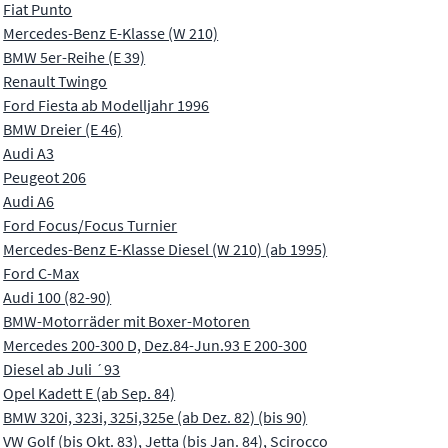
Fiat Punto
Mercedes-Benz E-Klasse (W 210)
BMW 5er-Reihe (E 39)
Renault Twingo
Ford Fiesta ab Modelljahr 1996
BMW Dreier (E 46)
Audi A3
Peugeot 206
Audi A6
Ford Focus/Focus Turnier
Mercedes-Benz E-Klasse Diesel (W 210) (ab 1995)
Ford C-Max
Audi 100 (82-90)
BMW-Motorräder mit Boxer-Motoren
Mercedes 200-300 D, Dez.84-Jun.93 E 200-300
Diesel ab Juli ´93
Opel Kadett E (ab Sep. 84)
BMW 320i, 323i, 325i,325e (ab Dez. 82) (bis 90)
VW Golf (bis Okt. 83), Jetta (bis Jan. 84), Scirocco