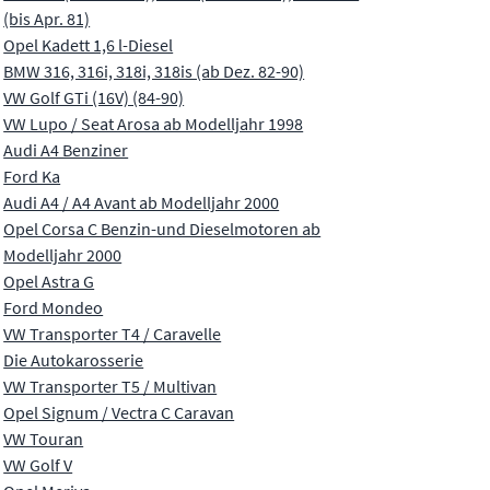
(bis Apr. 81)
Opel Kadett 1,6 l-Diesel
BMW 316, 316i, 318i, 318is (ab Dez. 82-90)
VW Golf GTi (16V) (84-90)
VW Lupo / Seat Arosa ab Modelljahr 1998
Audi A4 Benziner
Ford Ka
Audi A4 / A4 Avant ab Modelljahr 2000
Opel Corsa C Benzin-und Dieselmotoren ab
Modelljahr 2000
Opel Astra G
Ford Mondeo
VW Transporter T4 / Caravelle
Die Autokarosserie
VW Transporter T5 / Multivan
Opel Signum / Vectra C Caravan
VW Touran
VW Golf V