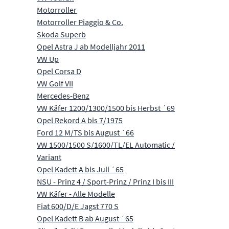
Motorroller
Motorroller Piaggio & Co.
Skoda Superb
Opel Astra J ab Modelljahr 2011
VW Up
Opel Corsa D
VW Golf VII
Mercedes-Benz
VW Käfer 1200/1300/1500 bis Herbst ´69
Opel Rekord A bis 7/1975
Ford 12 M/TS bis August ´66
VW 1500/1500 S/1600/TL/EL Automatic /
Variant
Opel Kadett A bis Juli ´65
NSU - Prinz 4 / Sport-Prinz / Prinz I bis III
VW Käfer - Alle Modelle
Fiat 600/D/E Jagst 770 S
Opel Kadett B ab August ´65