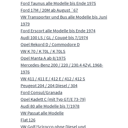
Ford Taunus alle Modelle bis Ende 1975
Ford 17M / 20M ab August ´67
VW Transporter und Bus alle Modelle bis Juni
1979
Ford Erscort alle Modelle bis Ende 1974
Audi 100 LS / GL / Coupé bis 7/1974
Opel Rekord D / Commodore D
VW K 70 / K 70L / K 70LS
Opel Manta A ab 8/1975
Mercedes-Benz 200 / 220 / 230.4 4Zyl. 1968-
1976
VW 411 / 411 E / 412 E / 412 / 412 S
Peugeot 204 / 204 Diesel / 304
Ford Consul/Granada
Opel Kadett C (mit Typ GT/E 73-79)
Audi 80 alle Modelle bis 7/1978
VW Passat alle Modelle
Fiat 126
VW Golf/Scirocco ohne Diesel und