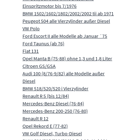
Einspritzmotor bis 7/1976
BMW 1502/1602/1802/2002/2002 tii ab 1971
Peugeot 504 alle Vierzylinder außer Diesel
VW Polo
Ford Escort II alle Modelle ab Januar ´75
Ford Taunus (ab 76)
Fiat 131
Opel Manta B (75-88) ohne 1,3 und 1,8 Liter
Citroen GS/GSA
Audi 100 (8/76-9/82) alle Modelle außer
Diesel
BMW 518/520/520 i Vierzylinder
Renault R 5 (bis 12/84)
Mercedes-Benz Diesel (76-84)
Mercedes-Benz 200-250 (76-80)
Renault R 12
Opel Rekord E (77-82)
VW Golf Diesel, Turbo-Diesel