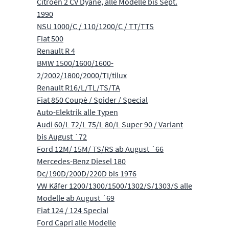
Citroën 2 CV Dyane, alle Modelle bis Sept.
1990
NSU 1000/C / 110/1200/C / TT/TTS
Fiat 500
Renault R 4
BMW 1500/1600/1600-
2/2002/1800/2000/TI/tilux
Renault R16/L/TL/TS/TA
Fiat 850 Coupè / Spider / Special
Auto-Elektrik alle Typen
Audi 60/L 72/L 75/L 80/L Super 90 / Variant
bis August ´72
Ford 12M/ 15M/ TS/RS ab August ´66
Mercedes-Benz Diesel 180
Dc/190D/200D/220D bis 1976
VW Käfer 1200/1300/1500/1302/S/1303/S alle
Modelle ab August ´69
Fiat 124 / 124 Special
Ford Capri alle Modelle