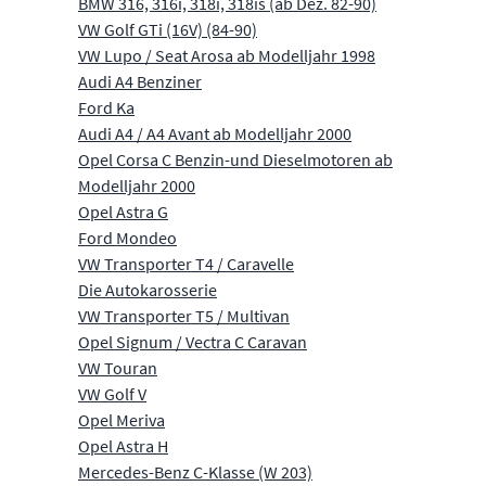
BMW 316, 316i, 318i, 318is (ab Dez. 82-90)
VW Golf GTi (16V) (84-90)
VW Lupo / Seat Arosa ab Modelljahr 1998
Audi A4 Benziner
Ford Ka
Audi A4 / A4 Avant ab Modelljahr 2000
Opel Corsa C Benzin-und Dieselmotoren ab
Modelljahr 2000
Opel Astra G
Ford Mondeo
VW Transporter T4 / Caravelle
Die Autokarosserie
VW Transporter T5 / Multivan
Opel Signum / Vectra C Caravan
VW Touran
VW Golf V
Opel Meriva
Opel Astra H
Mercedes-Benz C-Klasse (W 203)