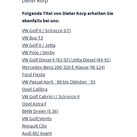
Dieter Korp
Folgende Titel von Dieter Korp erhalten Sie
ebenfalls bei uns:
VW Golf II / Scirocco GTI
VW Bus T3
VW Golf II / Jetta
VW Polo / Derby
VW Golf Diesel II (83-92)/Jetta Diesel (84-91)
Mercedes-Benz 200-320 E-Klasse (W 124)
Ford Fiesta
VW Passat April ´88 bis Oktober ´93
Opel Calibra
VW Golf Cabrio I / Scirocco II
Opel Astra F
BMW Dreier (E 36)
VW Golf/Vento
Renault Clio
Audi 80/ Avant