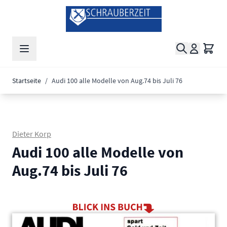
Zum Inhalt springen
Suche
Waren
Startseite
/
Audi 100 alle Modelle von Aug.74 bis Juli 76
Dieter Korp
Audi 100 alle Modelle von
Aug.74 bis Juli 76
Main image
Click to view image in fullscreen