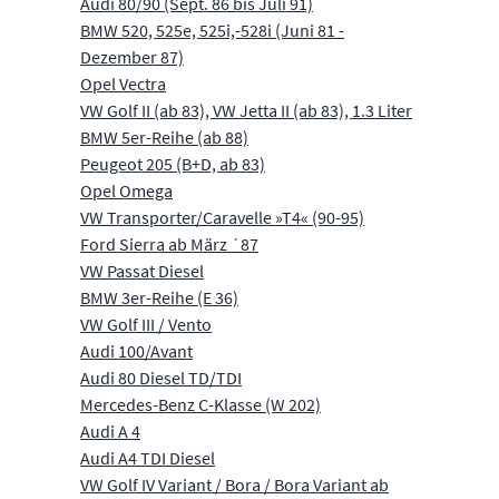
Audi 80/90 (Sept. 86 bis Juli 91)
BMW 520, 525e, 525i,-528i (Juni 81 -
Dezember 87)
Opel Vectra
VW Golf II (ab 83), VW Jetta II (ab 83), 1.3 Liter
BMW 5er-Reihe (ab 88)
Peugeot 205 (B+D, ab 83)
Opel Omega
VW Transporter/Caravelle »T4« (90-95)
Ford Sierra ab März ´87
VW Passat Diesel
BMW 3er-Reihe (E 36)
VW Golf III / Vento
Audi 100/Avant
Audi 80 Diesel TD/TDI
Mercedes-Benz C-Klasse (W 202)
Audi A 4
Audi A4 TDI Diesel
VW Golf IV Variant / Bora / Bora Variant ab