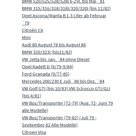
BMW 520/525/528/528i 6-Zyl. bis Mai ´81
BMW 315/316/318/318i/320/320i (bis 11/82)
Opel Ascona/Manta B 1,3 Liter ab Februar
´79
Citroën CX
Mini
Audi 80 August 78 bis August 86
BMW 320/323i (bis11/82)
VW Jetta bis Jan. ´84 ohne Diesel
Opel Kadett D (8/79-9/84)
Ford Granada (9/77-85)
Mercedes 200/230 E Juli ´80 bis Dez. ´84
VW Golf GTI (bis 10/83) VW Scirocco GTI/GLI
(bis 4/81)
VW Bus/Transporter (72-79) (Aug. 72- Juni 79
alle Modelle)
VW Bus/Transporter (79-82) (Juli 79 -
September 82 Alle Modelle)
Citroen Visa