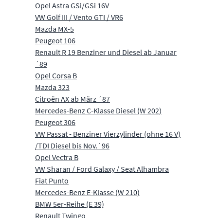
Opel Astra GSi/GSi 16V
VW Golf III / Vento GTI / VR6
Mazda MX-5
Peugeot 106
Renault R 19 Benziner und Diesel ab Januar
´89
Opel Corsa B
Mazda 323
Citroën AX ab März ´87
Mercedes-Benz C-Klasse Diesel (W 202)
Peugeot 306
VW Passat - Benziner Vierzylinder (ohne 16 V)
/TDI Diesel bis Nov.´96
Opel Vectra B
VW Sharan / Ford Galaxy / Seat Alhambra
Fiat Punto
Mercedes-Benz E-Klasse (W 210)
BMW 5er-Reihe (E 39)
Renault Twingo