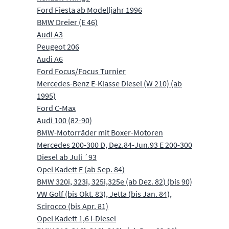
Ford Fiesta ab Modelljahr 1996
BMW Dreier (E 46)
Audi A3
Peugeot 206
Audi A6
Ford Focus/Focus Turnier
Mercedes-Benz E-Klasse Diesel (W 210) (ab
1995)
Ford C-Max
Audi 100 (82-90)
BMW-Motorräder mit Boxer-Motoren
Mercedes 200-300 D, Dez.84-Jun.93 E 200-300
Diesel ab Juli ´93
Opel Kadett E (ab Sep. 84)
BMW 320i, 323i, 325i,325e (ab Dez. 82) (bis 90)
VW Golf (bis Okt. 83), Jetta (bis Jan. 84),
Scirocco (bis Apr. 81)
Opel Kadett 1,6 l-Diesel