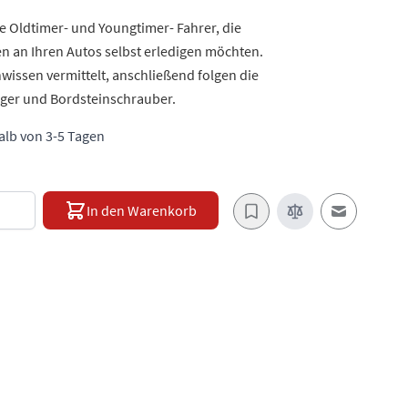
e Oldtimer- und Youngtimer- Fahrer, die
en an Ihren Autos selbst erledigen möchten.
issen vermittelt, anschließend folgen die
eiger und Bordsteinschrauber.
halb von 3-5 Tagen
e
In den Warenkorb
E-Mail an e