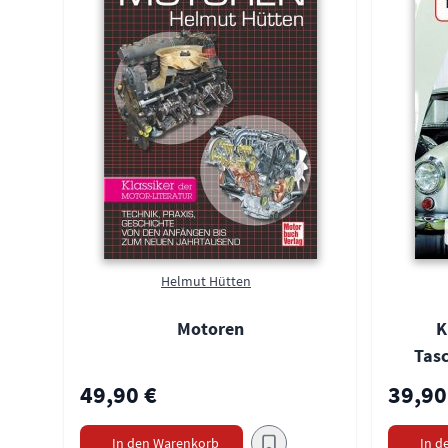
Helmut Hütten
Motoren
K
Tas
49,90 €
39,90
In den Warenkorb
In d