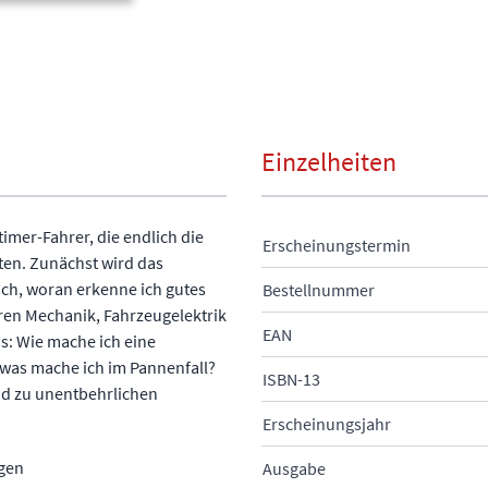
Einzelheiten
imer-Fahrer, die endlich die
Erscheinungstermin
ten. Zunächst wird das
ch, woran erkenne ich gutes
Bestellnummer
eren Mechanik, Fahrzeugelektrik
EAN
s: Wie mache ich eine
 was mache ich im Pannenfall?
ISBN-13
und zu unentbehrlichen
Erscheinungsjahr
ugen
Ausgabe