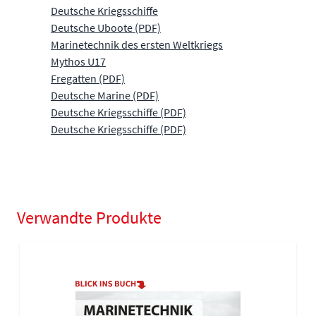
Deutsche Kriegsschiffe
Deutsche Uboote (PDF)
Marinetechnik des ersten Weltkriegs
Mythos U17
Fregatten (PDF)
Deutsche Marine (PDF)
Deutsche Kriegsschiffe (PDF)
Deutsche Kriegsschiffe (PDF)
Verwandte Produkte
Navigating through the elements of the carousel is possible using
Press to skip carousel
Press to go to carousel navigation