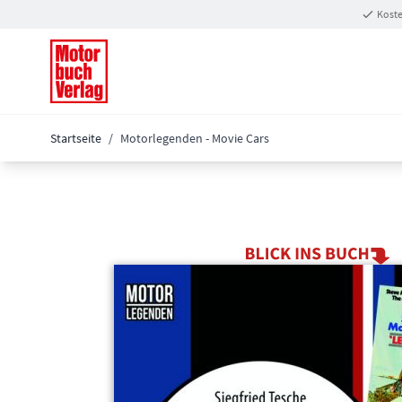
Zum Inhalt springen
Koste
Startseite
/
Motorlegenden - Movie Cars
Main image
Click to view image in fullscreen