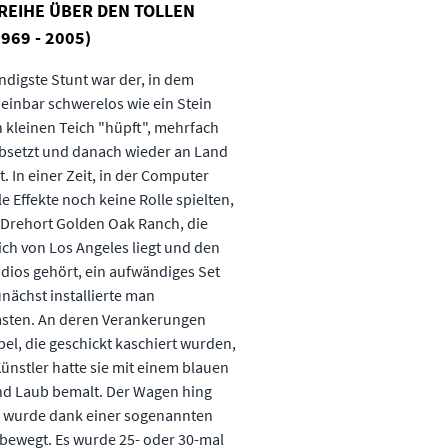
MREIHE ÜBER DEN TOLLEN
(1969 - 2005)
digste Stunt war der, in dem
einbar schwerelos wie ein Stein
 kleinen Teich "hüpft", mehrfach
absetzt und danach wieder an Land
t. In einer Zeit, in der Computer
le Effekte noch keine Rolle spielten,
Drehort Golden Oak Ranch, die
ch von Los Angeles liegt und den
dios gehört, ein aufwändiges Set
Zunächst installierte man
sten. An deren Verankerungen
el, die geschickt kaschiert wurden,
ünstler hatte sie mit einem blauen
d Laub bemalt. Der Wagen hing
 wurde dank einer sogenannten
bewegt. Es wurde 25- oder 30-mal