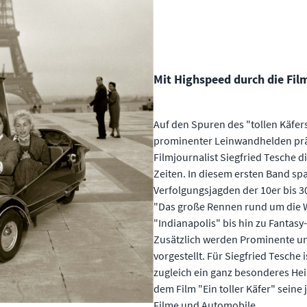
Mit Highspeed durch die Fil
Auf den Spuren des "tollen Käfers
prominenter Leinwandhelden präs
Filmjournalist Siegfried Tesche d
Zeiten. In diesem ersten Band sp
Verfolgungsjagden der 10er bis 3
"Das große Rennen rund um die W
"Indianapolis" bis hin zu Fantasy
Zusätzlich werden Prominente un
vorgestellt. Für Siegfried Tesche i
zugleich ein ganz besonderes Hei
dem Film "Ein toller Käfer" seine
Filme und Automobile.