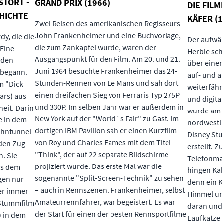
STÖRT -
GRAND PRIX (1966)
DIE FIL
CHICHTE
KÄFER 
Zwei Reisen des amerikanischen Regisseurs
John Frankenheimer und eine Buchvorlage,
dy, die die
Der aufwän
die zum Zankapfel wurde, waren der
 Eine
Herbie sch
Ausgangspunkt für den Film. Am 20. und 21.
 den
über einen
Juni 1964 besuchte Frankenheimer das 24-
 begann.
auf- und 
Stunden-Rennen von Le Mans und sah dort
m "Dick
weiterfähr
einen dreifachen Sieg von Ferraris Typ 275P
ars) aus
und digita
und 330P. Im selben Jahr war er außerdem in
heit. Darin
wurde am 
New York auf der "World´s Fair" zu Gast. Im
e in dem
nordwestli
dortigen IBM Pavillon sah er einen Kurzfilm
ahntunnel
Disney Stu
von Roy und Charles Eames mit dem Titel
den Zug
erstellt. 
"Think", der auf 22 separate Bildschirme
. Sie
Telefonma
projiziert wurde. Das erste Mal war die
us dem
hingen Kab
sogenannte "Split-Screen-Technik" zu sehen
gen nur
denn ein K
– auch in Rennszenen. Frankenheimer, selbst
 er immer
Himmel un
Amateurrennfahrer, war begeistert. Es war
 Stummfilm
daran und
der Start für einen der besten Rennsportfilme
) in dem
Laufkatze 