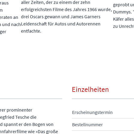
aller Zeiten, der zu einem der zehn
eraus
geprobt u
erfolgreichsten Filme des Jahres 1966 wurde,
im
Dummys. "E
drei Oscars gewann und James Garners
eraten an
Käfer alle
Leidenschaft für Autos und Autorennen
h und nach
zu Unrecht
entfachte.
rger
Einzelheiten
erer prominenter
Erscheinungstermin
iegfried Tesche die
nd spannt er den Bogen von
Bestellnummer
nnfahrerfilme wie »Das große