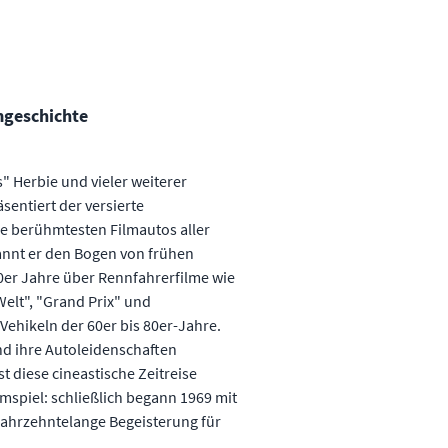
mgeschichte
" Herbie und vieler weiterer
entiert der versierte
ie berühmtesten Filmautos aller
annt er den Bogen von frühen
0er Jahre über Rennfahrerfilme wie
elt", "Grand Prix" und
-Vehikeln der 60er bis 80er-Jahre.
d ihre Autoleidenschaften
st diese cineastische Zeitreise
mspiel: schließlich begann 1969 mit
 jahrzehntelange Begeisterung für