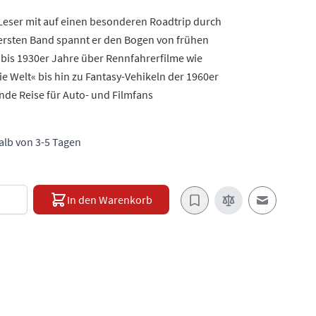
Leser mit auf einen besonderen Roadtrip durch
 ersten Band spannt er den Bogen von frühen
bis 1930er Jahre über Rennfahrerfilme wie
 Welt« bis hin zu Fantasy-Vehikeln der 1960er
nde Reise für Auto- und Filmfans
halb von 3-5 Tagen
e
In den Warenkorb
E-Mail an e