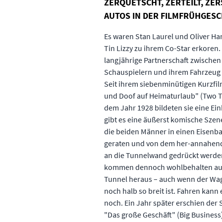
ZERQUETSCHT, ZERTEILT, ZER
AUTOS IN DER FILMFRÜHGES
Es waren Stan Laurel und Oliver Har
Tin Lizzy zu ihrem Co-Star erkoren.
langjährige Partnerschaft zwischen
Schauspielern und ihrem Fahrzeug
Seit ihrem siebenminütigen Kurzfil
und Doof auf Heimaturlaub" (Two T
dem Jahr 1928 bildeten sie eine Ein
gibt es eine äußerst komische Szen
die beiden Männer in einen Eisenb
geraten und von dem her-annahen
an die Tunnelwand gedrückt werden
kommen dennoch wohlbehalten a
Tunnel heraus – auch wenn der Wa
noch halb so breit ist. Fahren kann
noch. Ein Jahr später erschien der
"Das große Geschäft" (Big Business