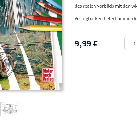
des realen Vorbilds mit den w
Verfügbarkeit:
lieferbar inner
Meng
9,99 €
arger image
View larger image