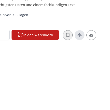
ichtigsten Daten und einem fachkundigen Text.
halb von 3-5 Tagen
e
In den Warenkorb
E-Mail an e