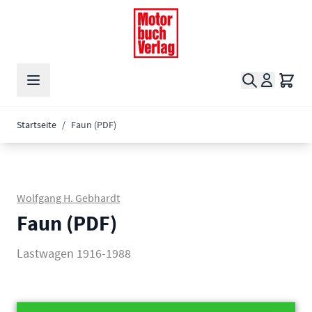
Zum Inhalt springen
Suche
Waren
Startseite
/
Faun (PDF)
Wolfgang H. Gebhardt
Faun (PDF)
Lastwagen 1916-1988
Main image
Click to view image in fullscreen