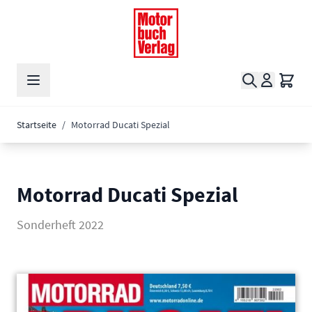
Zum Inhalt springen
Suche
Waren
Startseite
/
Motorrad Ducati Spezial
Motorrad Ducati Spezial
Sonderheft 2022
Main image
Click to view image in fullscreen