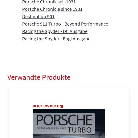
Porsche Chronik seit 1931
Porsche Chronicle since 1931
Destination 901
Porsche 911 Turbo - Beyond Performance
Racing the Spyder - Dt. Ausgabe
Racing the Spyder - Engl Ausgabe
Verwandte Produkte
Navigating through the elements of the carousel is possible using
Press to skip carousel
Press to go to carousel navigation