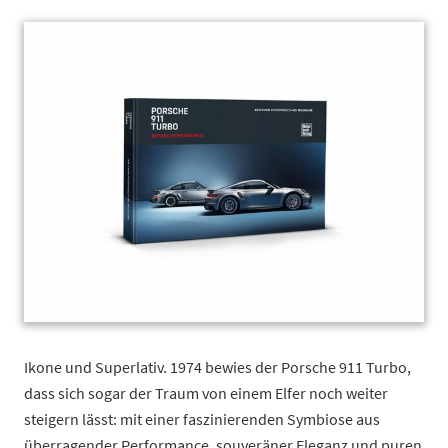
Main image
Click to view image in fullscreen
Ikone und Superlativ. 1974 bewies der Porsche 911 Turbo,
dass sich sogar der Traum von einem Elfer noch weiter
steigern lässt: mit einer faszinierenden Symbiose aus
überragender Performance, souveräner Eleganz und puren