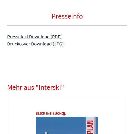
Presseinfo
Pressetext Download (PDF)
Druckcover Download (JPG)
Mehr aus "Interski"
Navigating through the elements of the carousel is possible using
Press to skip carousel