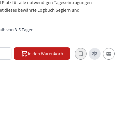
el Platz für alle notwendigen Tageseintragungen
tet dieses bewährte Logbuch Seglern und
halb von 3-5 Tagen
e
In den Warenkorb
E-Mail an e