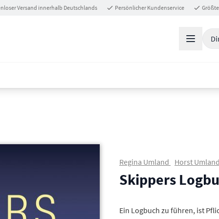
nloser Versand innerhalb Deutschlands
Persönlicher Kundenservice
Größte
Di
Regina Umland
Horst Umlan
Skippers Logb
Ein Logbuch zu führen, ist Pfli