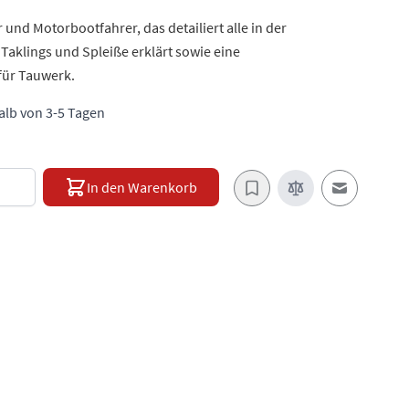
und Motorbootfahrer, das detailiert alle in der
Taklings und Spleiße erklärt sowie eine
für Tauwerk.
halb von 3-5 Tagen
e
In den Warenkorb
E-Mail an e