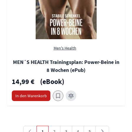
Men's Health
MEN´S HEALTH Trainingsplan: Power-Beine in
8 Wochen (ePub)
14,99 €
(eBook)
In den Warenkorb
1
2
3
4
5