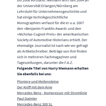
bis 2008 vorstand. Niemann lehrt seit 2004 an
der Universität Erlangen/Nürnberg am
Lehrstuhl für Unternehmensgeschichte und
hat einige technikgeschichtliche
Monographien verfasst für die er u.a. 2007
den »Benjamin Franklin Award« und den
»Nicholas-Cugnot-Preis« der amerikanischen
Society of Automotive Historians erhielt. Der
ehemalige Journalist ist nach wie vor gefragt
als Artikelschreiber. Beiträge von ihm finden
sich in mehreren Fachmagazinen und
Tageszeitungen, darunter die F.A.Z.
Folgende Titel von Harry Niemann erhalten
Sie ebenfalls bei uns:
Pioniere und Meilensteine
Der Kniff mit dem Knie
Mercedes-Benz - Kompressor mit Stromlinie
Paul Daimler
Mercedes-Benz 300 SL