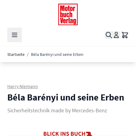
Zum Inhalt springen
Suche
Waren
Startseite
/
Béla Barényi und seine Erben
Harry Niemann
Béla Barényi und seine Erben
Sicherheitstechnik made by Mercedes-Benz