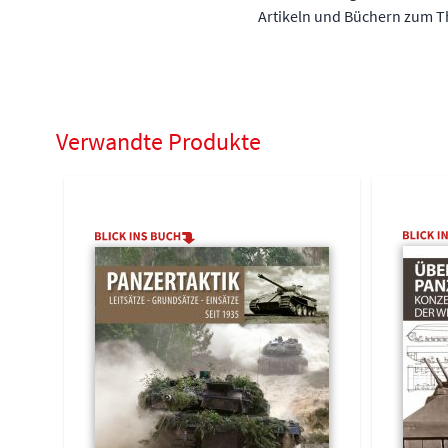
Artikeln und Büchern zum 
Verwandte Produkte
Navigating through the elements of the carousel is possible 
Press to skip carousel