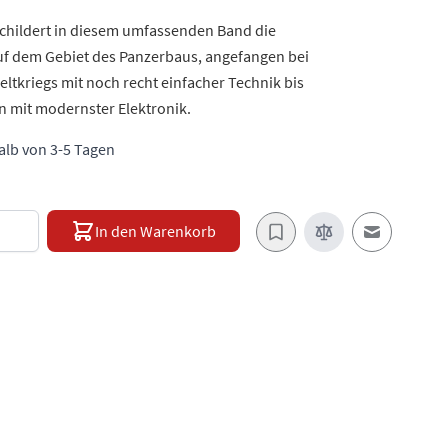
childert in diesem umfassenden Band die
uf dem Gebiet des Panzerbaus, angefangen bei
ltkriegs mit noch recht einfacher Technik bis
 mit modernster Elektronik.
halb von 3-5 Tagen
e
In den Warenkorb
E-Mail an e