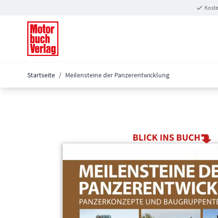
Zum Inhalt springen
Koste
Startseite
/
Meilensteine der Panzerentwicklung
Main image
Click to view image in fullscreen