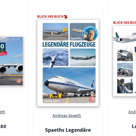
eth
And
Andreas Spaeth
380
L
Spaeths Legendäre