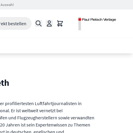
 Auswahl
Suche
Warenkorb
rekt bestellen
eth
er profiliertesten Luftfahrtjournalisten in
nal. Er ist weltweit vernetzt bei
häfen und Flugzeugherstellern sowie verwandten
 20 Jahren ist sein Expertenwissen zu Themen
ahrt in deutschen, englischen und