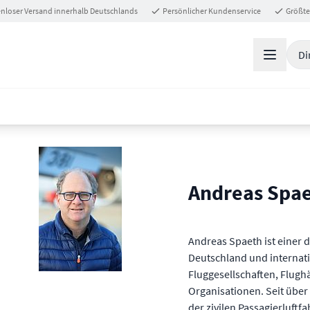
nloser Versand innerhalb Deutschlands
Persönlicher Kundenservice
Größte
Di
Andreas Spa
Andreas Spaeth ist einer d
Deutschland und internatio
Fluggesellschaften, Flug
Organisationen. Seit über
der zivilen Passagierluftf