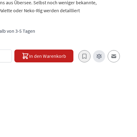
ns aus Übersee. Selbst noch weniger bekannte,
lette oder Neko-Rig werden detailliert
halb von 3-5 Tagen
e
In den Warenkorb
E-Mail an e