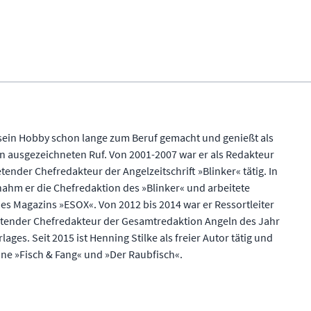
t sein Hobby schon lange zum Beruf gemacht und genießt als
en ausgezeichneten Ruf. Von 2001-2007 war er als Redakteur
tender Chefredakteur der Angelzeitschrift »Blinker« tätig. In
hm er die Chefredaktion des »Blinker« und arbeitete
des Magazins »ESOX«. Von 2012 bis 2014 war er Ressortleiter
retender Chefredakteur der Gesamtredaktion Angeln des Jahr
lages. Seit 2015 ist Henning Stilke als freier Autor tätig und
ine »Fisch & Fang« und »Der Raubfisch«.