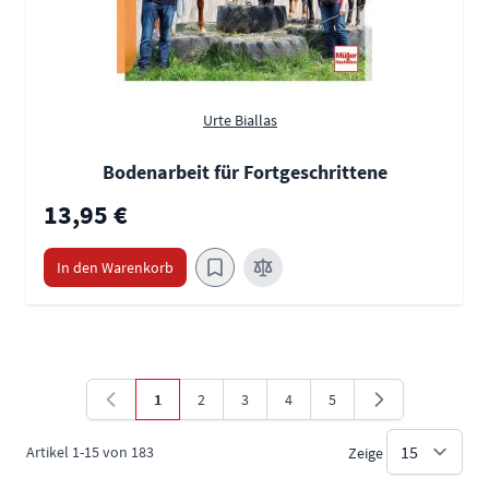
Urte Biallas
Bodenarbeit für Fortgeschrittene
13,95 €
In den Warenkorb
1
2
3
4
5
Sie lesen gerade die Seite
Seite
Seite
Seite
Seite
Artikel
1
-
15
von
183
Zeige