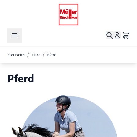
Zum Inhalt springen
Suche
Waren
Startseite
/
Tiere
/
Pferd
Pferd