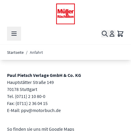
Zum Inhalt springen
Suche
Waren
Startseite
/
Anfahrt
Paul Pietsch Verlage GmbH & Co. KG
Hauptstätter Straße 149
70178 Stuttgart
Tel. (0711) 2 10 80-0
Fax: (0711) 2 36 04 15
E-Mail: ppv@motorbuch.de
So finden sie uns mit Google Maps