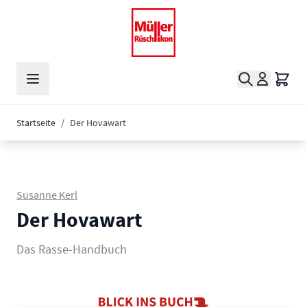
Zum Inhalt springen
Suche
Waren
Startseite
/
Der Hovawart
Susanne Kerl
Der Hovawart
Das Rasse-Handbuch