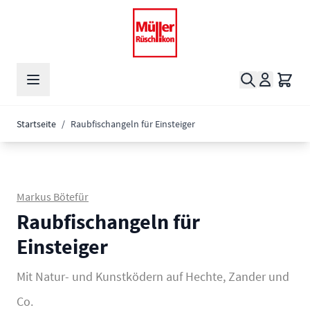
Zum Inhalt springen
Suche
Waren
Startseite
/
Raubfischangeln für Einsteiger
Markus Bötefür
Raubfischangeln für
Einsteiger
Mit Natur- und Kunstködern auf Hechte, Zander und
Co.