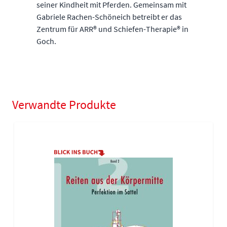
seiner Kindheit mit Pferden. Gemeinsam mit
Gabriele Rachen-Schöneich betreibt er das
Zentrum für ARR® und Schiefen-Therapie® in
Goch.
Verwandte Produkte
Navigating through the elements of the carousel is possible using
Press to skip carousel
Press to go to carousel navigation