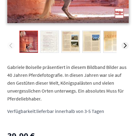
View larger image
View larger image
View larger image
View larger image
View larger
V
Gabriele Boiselle präsentiert in diesem Bildband Bilder aus
40 Jahren Pferdefotografie. In diesen Jahren war sie auf
den Gestüten dieser Welt, Königspalästen und vielen
unvergesslichen Orten unterwegs. Ein absolutes Muss für
Pferdeliebhaber.
Verfügbarkeit:
lieferbar innerhalb von 3-5 Tagen
39,90 €