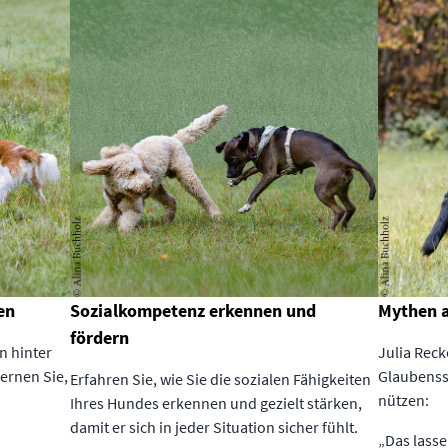
en
Sozialkompetenz erkennen und
Mythen a
fördern
on hinter
Julia Reck
ernen Sie,
Glaubenssä
Erfahren Sie, wie Sie die sozialen Fähigkeiten
nützen:
Ihres Hundes erkennen und gezielt stärken,
damit er sich in jeder Situation sicher fühlt.
„Das lasse