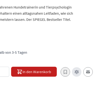
ahrenen Hundetrainerin und Tierpsychologin
ehaltern einen alltagsnahen Leitfaden, wie sich
eistern lassen. Der SPIEGEL Bestseller Titel.
halb von 3-5 Tagen
e
In den Warenkorb
E-Mail an e