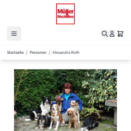
Zum Inhalt springen
Suche
Waren
Startseite
/
Personen
/
Alexandra Roth