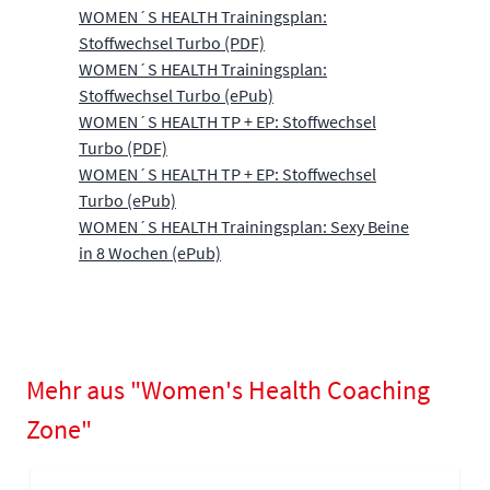
WOMEN´S HEALTH Trainingsplan:
Stoffwechsel Turbo (PDF)
WOMEN´S HEALTH Trainingsplan:
Stoffwechsel Turbo (ePub)
WOMEN´S HEALTH TP + EP: Stoffwechsel
Turbo (PDF)
WOMEN´S HEALTH TP + EP: Stoffwechsel
Turbo (ePub)
WOMEN´S HEALTH Trainingsplan: Sexy Beine
in 8 Wochen (ePub)
Mehr aus "Women's Health Coaching
Zone"
Navigating through the elements of the carousel is possible using
Press to skip carousel
Press to go to carousel navigation