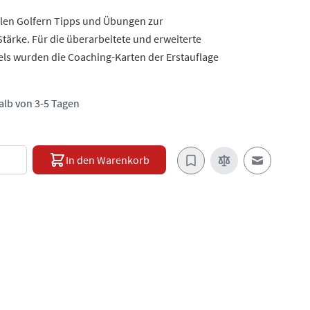
llen Golfern Tipps und Übungen zur
tärke. Für die überarbeitete und erweiterte
ls wurden die Coaching-Karten der Erstauflage
halb von 3-5 Tagen
e
In den Warenkorb
E-Mail an e