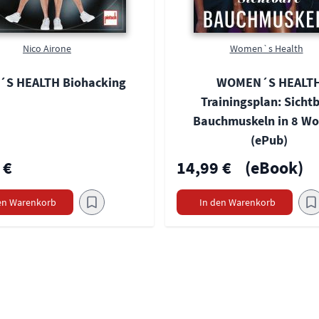
Nico Airone
Women`s Health
´S HEALTH Biohacking
WOMEN´S HEALT
Trainingsplan: Sicht
Bauchmuskeln in 8 W
(ePub)
 €
14,99 €
(eBook)
en Warenkorb
In den Warenkorb