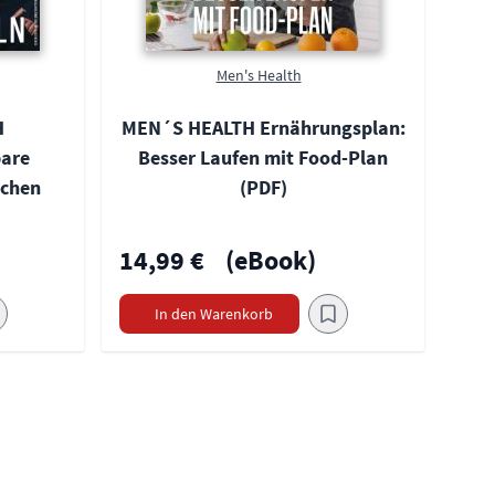
Men's Health
H
MEN´S HEALTH Ernährungsplan:
bare
Besser Laufen mit Food-Plan
ochen
(PDF)
14,99 €
(eBook)
In den Warenkorb